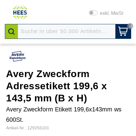
exkl. MwSt
0
Avery Zweckform
Adressetikett 199,6 x
143,5 mm (B x H)
Avery Zweckform Etikett 199,6x143mm ws
600St.
Artikel-Nr.: 129256101