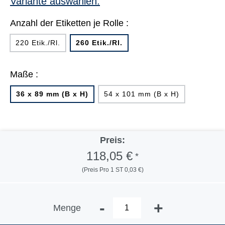
Variante auswählen:
Anzahl der Etiketten je Rolle :
220 Etik./Rl.
260 Etik./Rl.
Maße :
36 x 89 mm (B x H)
54 x 101 mm (B x H)
Preis:
118,05 €
*
(Preis Pro 1 ST 0,03 €)
-
+
Menge