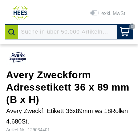
exkl. MwSt
0
Avery Zweckform
Adressetikett 36 x 89 mm
(B x H)
Avery Zweckf. Etikett 36x89mm ws 18Rollen
4.680St.
Artikel-Nr.: 129034401