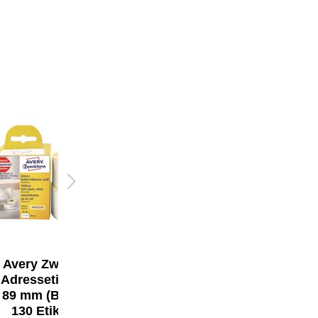
Avery Zweckform
Avery Zweckform
Adressetikett 28 x
Adressetikett 36 x
89 mm (B x H) 2 x
89 mm (B x H)
130 Etik./Pack.