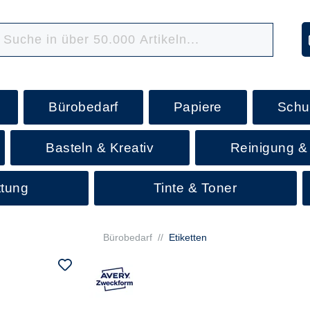
Bürobedarf
Papiere
Schu
Basteln & Kreativ
Reinigung &
ttung
Tinte & Toner
Bürobedarf
//
Etiketten