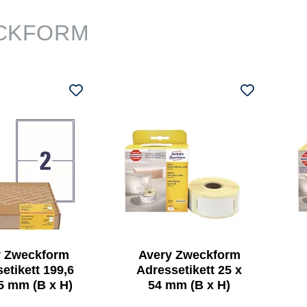
CKFORM
y Zweckform
Avery Zweckform
etikett 199,6
Adressetikett 25 x
5 mm (B x H)
54 mm (B x H)