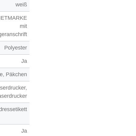
weiß
NETMARKE
mit
eranschrift
Polyester
Ja
e, Päkchen
serdrucker,
aserdrucker
dressetikett
Ja