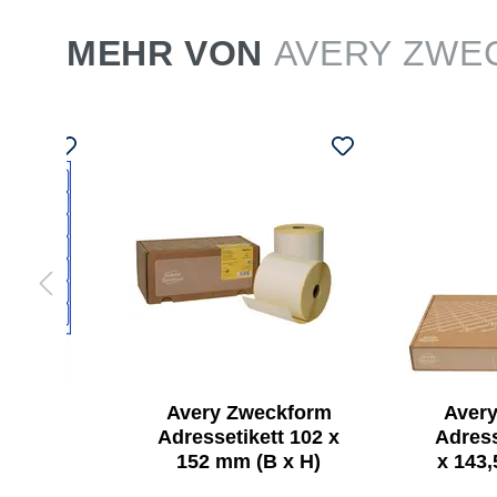
MEHR VON
AVERY ZWE
kform
Avery Zweckform
Aver
t 99,1
Adressetikett 102 x
Adress
B x H)
152 mm (B x H)
x 143,