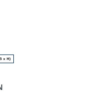
B x H)
N