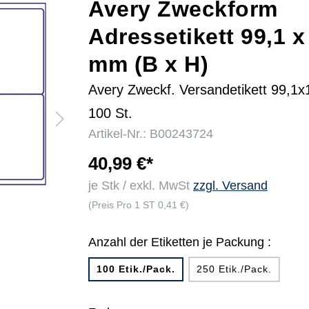
Avery Zweckform
Adressetikett 99,1 x
r
mm (B x H)
Avery Zweckf. Versandetikett 99,
100 St.
Artikel-Nr.: B00243724
40,99 €*
je Stk / exkl. MwSt
zzgl. Versand
(Preis Pro 1 ST 0,41 €)
Anzahl der Etiketten je Packung :
100 Etik./Pack.
250 Etik./Pack.