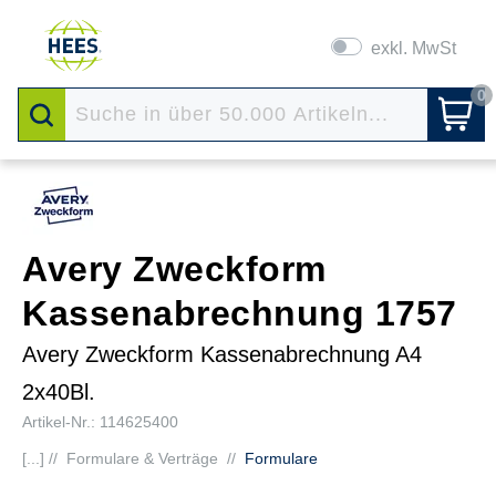
exkl. MwSt
0
Avery Zweckform
Kassenabrechnung 1757
Avery Zweckform Kassenabrechnung A4
2x40Bl.
Artikel-Nr.: 114625400
[...] //
Formulare & Verträge
//
Formulare