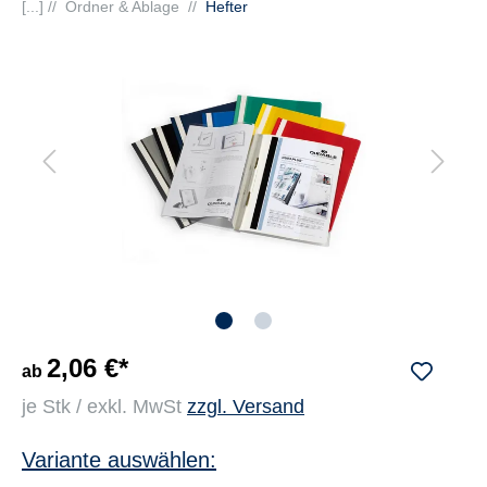
[...] //
Ordner & Ablage
//
Hefter
2,06 €*
ab
je Stk / exkl. MwSt
zzgl. Versand
Variante auswählen: