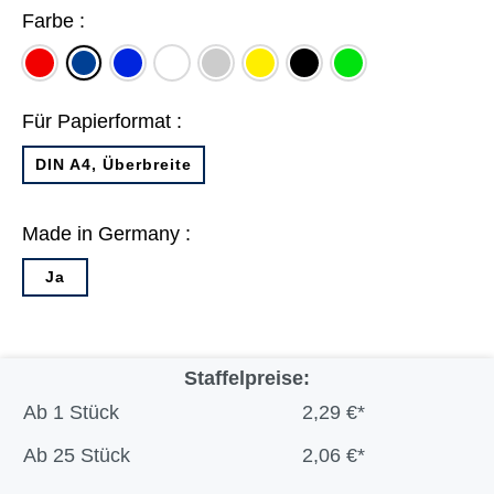
Farbe :
rot
blau
weiß
grau
gelb
schwarz
grün
dunkelblau
Für Papierformat :
DIN A4, Überbreite
Made in Germany :
Ja
Staffelpreise:
Ab
1 Stück
2,29 €*
Ab
25 Stück
2,06 €*