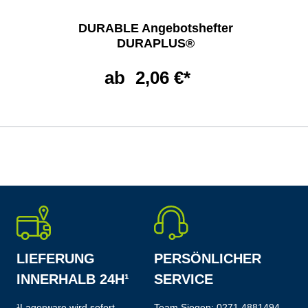
DURABLE Angebotshefter
DURAPLUS®
ab
2,06 €*
LIEFERUNG
PERSÖNLICHER
INNERHALB 24H¹
SERVICE
¹Lagerware wird sofort
Team Siegen:
0271 4881494