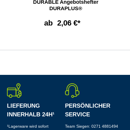
DURABLE Angebotshefter
DURAPLUS®
ab
2,06 €*
LIEFERUNG
PERSÖNLICHER
INNERHALB 24H¹
SERVICE
¹Lagerware wird sofort
Team Siegen:
0271 4881494