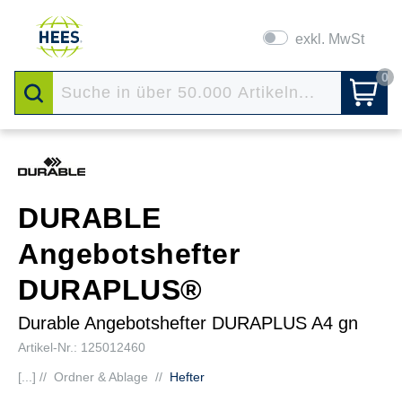
exkl. MwSt
0
DURABLE
Angebotshefter
DURAPLUS®
Durable Angebotshefter DURAPLUS A4 gn
Artikel-Nr.: 125012460
[...] //
Ordner & Ablage
//
Hefter