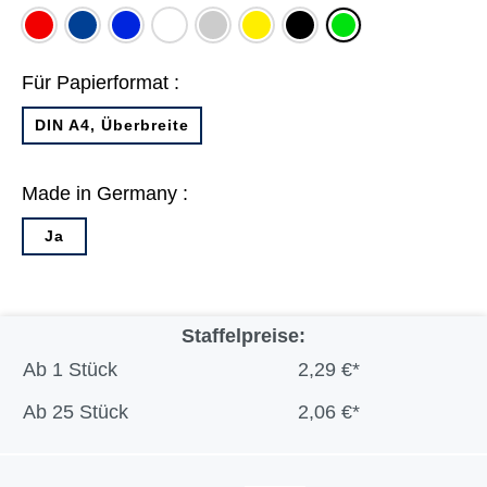
rot
dunkelblau
blau
weiß
grau
gelb
schwarz
grün
Für Papierformat :
DIN A4, Überbreite
Made in Germany :
Ja
Staffelpreise:
Ab
1 Stück
2,29 €*
Ab
25 Stück
2,06 €*