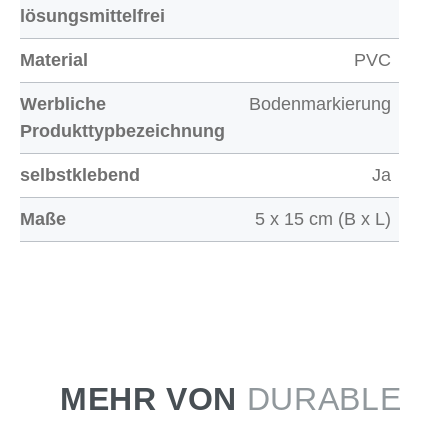
lösungsmittelfrei
Material
PVC
Werbliche
Bodenmarkierung
Produkttypbezeichnung
selbstklebend
Ja
Maße
5 x 15 cm (B x L)
MEHR VON
DURABLE