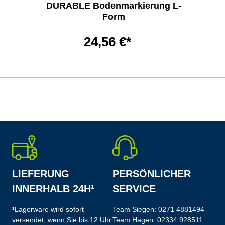
DURABLE Bodenmarkierung L-
Form
24,56 €*
LIEFERUNG
PERSÖNLICHER
INNERHALB 24H¹
SERVICE
¹Lagerware wird sofort
Team Siegen:
0271 4881494
versendet, wenn Sie bis 12 Uhr
Team Hagen:
02334 928511