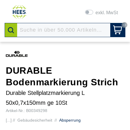
exkl. MwSt
0
DURABLE
Bodenmarkierung Strich
Durable Stellplatzmarkierung L
50x0,7x150mm ge 10St
Artikel-Nr.: B00349298
[...] //
Gebäudesicherheit
//
Absperrung