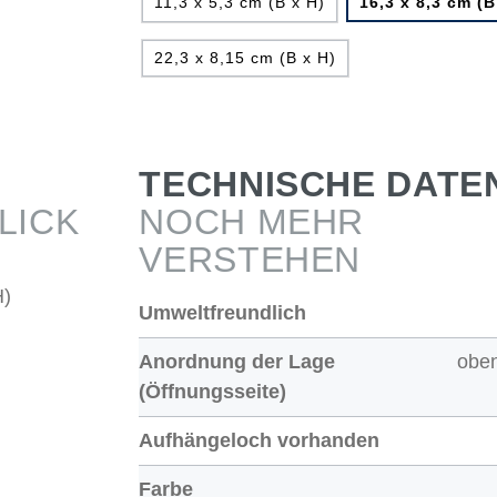
11,3 x 5,3 cm (B x H)
16,3 x 8,3 cm (B
22,3 x 8,15 cm (B x H)
TECHNISCHE DATE
LICK
NOCH MEHR
VERSTEHEN
H)
Umweltfreundlich
Anordnung der Lage
oben
(Öffnungsseite)
Aufhängeloch vorhanden
Farbe