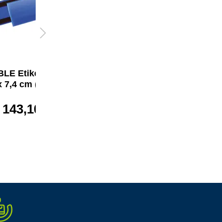
LE Etikettenhülle
DURABLE Etikettenhülle
x 7,4 cm (B x H)
DIN A5 quer
143,10 €*
ab
126,33 €*