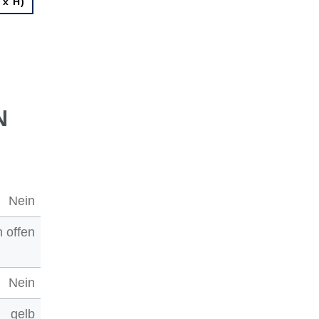
 x H)
N
Nein
 offen
Nein
gelb