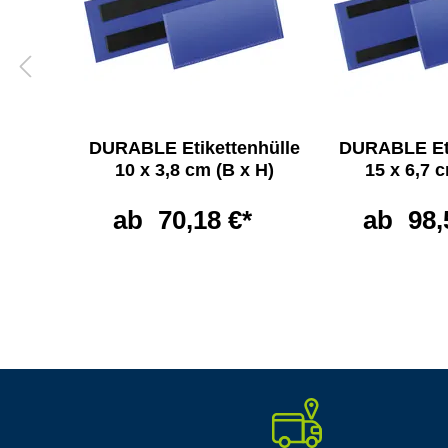
DURABLE Etikettenhülle
DURABLE Eti
er
10 x 3,8 cm (B x H)
15 x 6,7 
ab
70,18 €*
ab
98,