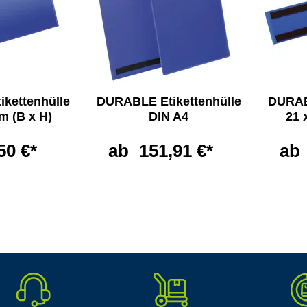
kettenhülle
DURABLE Etikettenhülle
DURAB
cm (B x H)
DIN A4
21 
50 €*
ab
151,91 €*
ab