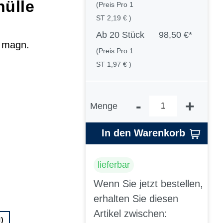
ülle
(Preis Pro 1
ST 2,19 € )
Ab
20 Stück
98,50 €*
 magn.
(Preis Pro 1
ST 1,97 € )
-
+
Menge
In den Warenkorb
lieferbar
Wenn Sie jetzt bestellen,
erhalten Sie diesen
Artikel zwischen:
H)