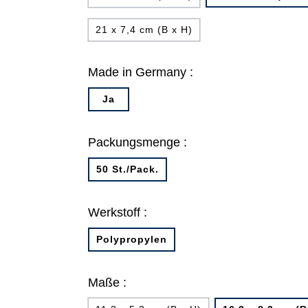
21 x 7,4 cm (B x H)
Made in Germany :
Ja
Packungsmenge :
50 St./Pack.
Werkstoff :
Polypropylen
Maße :