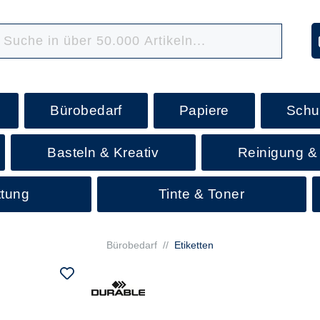
Bürobedarf
Papiere
Schu
Basteln & Kreativ
Reinigung &
ttung
Tinte & Toner
Bürobedarf
//
Etiketten