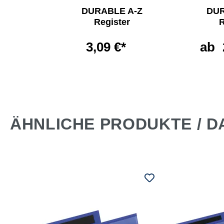
LE
DURABLE A-Z
DUR
lter
Register
R
60 l
3,09 €*
ab
€*
ÄHNLICHE PRODUKTE / D