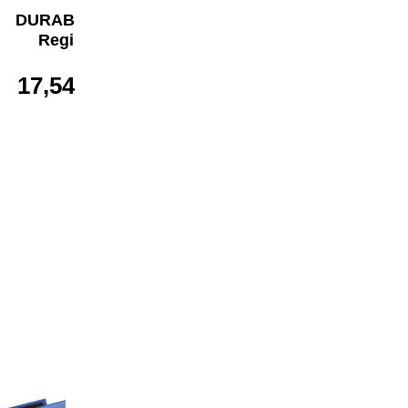
DURABLE A-Z
DURABLE A-Z
Register
Register
17,54 €*
20,99 €*