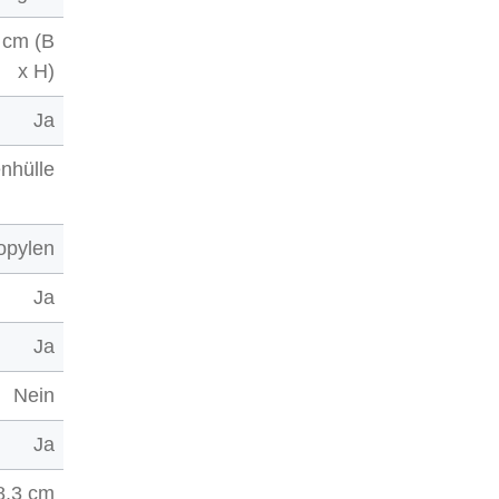
 cm (B
x H)
Ja
enhülle
opylen
Ja
Ja
Nein
Ja
8,3 cm