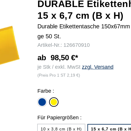
DURABLE Etikettenh
15 x 6,7 cm (B x H)
r
Durable Etikettentasche 150x67mm
ge 50 St.
Artikel-Nr.: 126670910
ab
98,50 €*
je Stk / exkl. MwSt
zzgl. Versand
(Preis Pro 1 ST 2,19 €)
Farbe :
dunkelblau
gelb
Für Papiergrößen :
10 x 3,8 cm (B x H)
15 x 6,7 cm (B x 