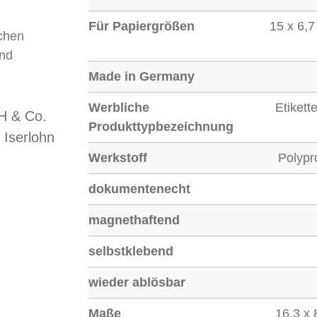
Für Papiergrößen
15 x 6,7
chen
und
Made in Germany
Werbliche
Etikett
 & Co.
Produkttypbezeichnung
 Iserlohn
Werkstoff
Polypr
dokumentenecht
magnethaftend
selbstklebend
wieder ablösbar
Maße
16,3 x 