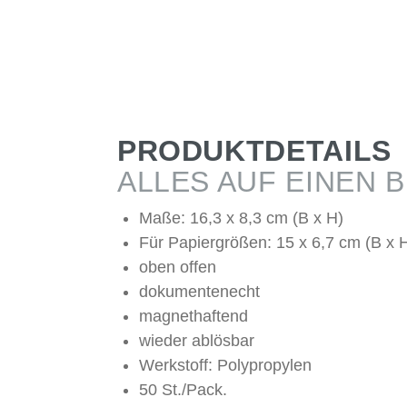
PRODUKTDETAILS
ALLES AUF EINEN B
Maße: 16,3 x 8,3 cm (B x H)
Für Papiergrößen: 15 x 6,7 cm (B x 
oben offen
dokumentenecht
magnethaftend
wieder ablösbar
Werkstoff: Polypropylen
50 St./Pack.