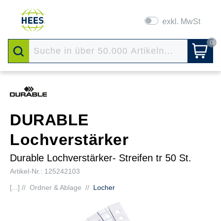
exkl. MwSt
0
DURABLE
Lochverstärker
Durable Lochverstärker- Streifen tr 50 St.
Artikel-Nr.: 125242103
[...] //
Ordner & Ablage
//
Locher