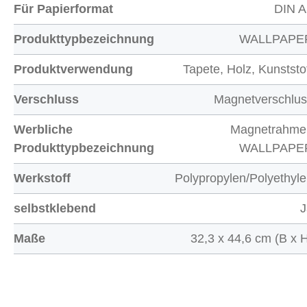
Für Papierformat
DIN A
Produkttypbezeichnung
WALLPAPE
Produktverwendung
Tapete, Holz, Kunststo
Verschluss
Magnetverschlus
Werbliche
Magnetrahme
Produkttypbezeichnung
WALLPAPE
Werkstoff
Polypropylen/Polyethyl
selbstklebend
J
Maße
32,3 x 44,6 cm (B x 