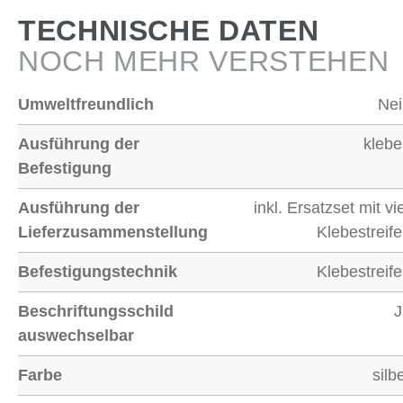
TECHNISCHE DATEN
NOCH MEHR VERSTEHEN
Umweltfreundlich
Nei
Ausführung der
kleb
Befestigung
Ausführung der
inkl. Ersatzset mit vi
Lieferzusammenstellung
Klebestreif
Befestigungstechnik
Klebestreif
Beschriftungsschild
J
auswechselbar
Farbe
silb