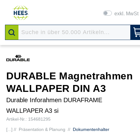
exkl. MwSt
DURABLE Magnetrahmen
WALLPAPER DIN A3
Durable Inforahmen DURAFRAME
WALLPAPER A3 si
Artikel-Nr.: 154681295
[...] //
Präsentation & Planung
//
Dokumentenhalter