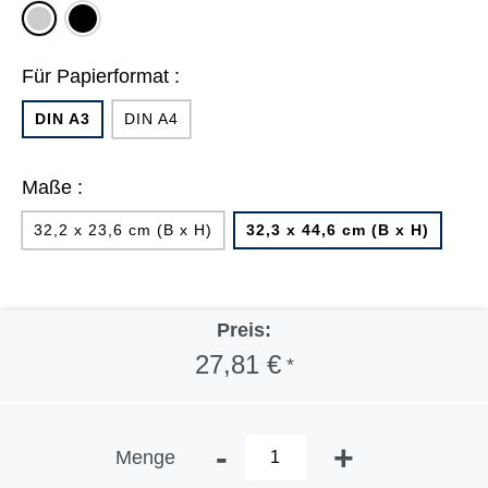
schwarz
silber
Für Papierformat :
DIN A3
DIN A4
Maße :
32,2 x 23,6 cm (B x H)
32,3 x 44,6 cm (B x H)
Preis:
27,81 €
*
-
+
Menge