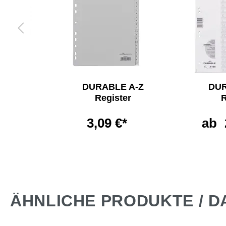
LE
DURABLE A-Z
DUR
lter
Register
R
60 l
3,09 €*
ab
€*
ÄHNLICHE PRODUKTE / D