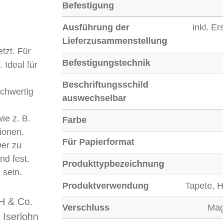
Befestigung
Ausführung der
inkl. Er
Lieferzusammenstellung
tzt. Für
Befestigungstechnik
 Ideal für
Beschriftungsschild
ochwertig
auswechselbar
e z. B.
Farbe
ionen.
Für Papierformat
er zu
d fest,
Produkttypbezeichnung
 sein.
Produktverwendung
Tapete, H
 & Co.
Verschluss
Mag
 Iserlohn