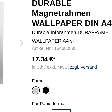
DURABLE
Magnetrahmen
r
WALLPAPER DIN A4
Durable Inforahmen DURAFRAME
WALLPAPER A4 si
Artikel-Nr.: 154680895
17,34 €*
je Stk / exkl. MwSt
zzgl. Versand
Farbe :
schwarz
silber
Für Papierformat :