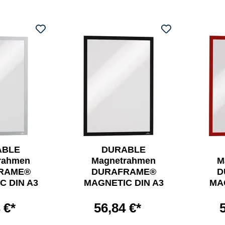
ABLE
DURABLE
rahmen
Magnetrahmen
M
RAME®
DURAFRAME®
D
C DIN A3
MAGNETIC DIN A3
MA
 €*
56,84 €*