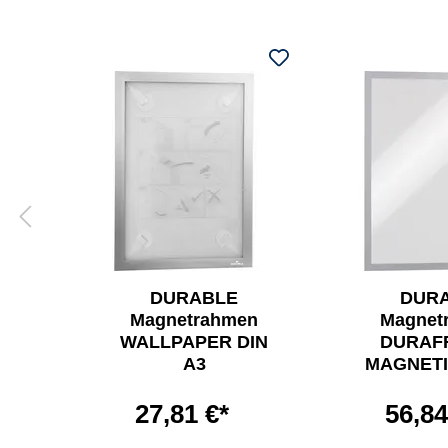
DURABLE
DUR
n
Magnetrahmen
Magnet
®
WALLPAPER DIN
DURAF
A3
MAGNETI
27,81 €*
56,84