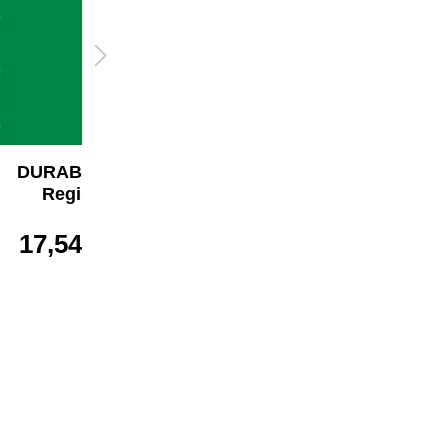
DURABLE A-Z
DURABLE A-Z
Register
Register
17,54 €*
20,99 €*