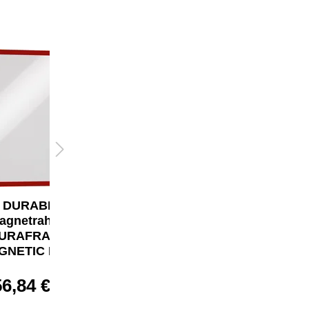
DURABLE
DURABLE
agnetrahmen
Magnetrahmen
URAFRAME®
DURAFRAME®
GNETIC DIN A3
MAGNETIC DIN A3
56,84 €*
56,84 €*