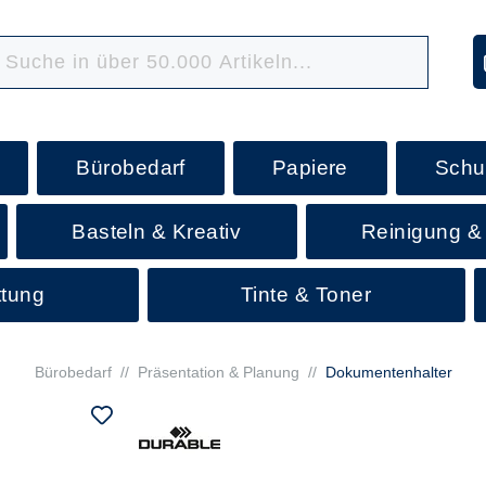
Bürobedarf
Papiere
Schu
Basteln & Kreativ
Reinigung &
ttung
Tinte & Toner
Bürobedarf
//
Präsentation & Planung
//
Dokumentenhalter