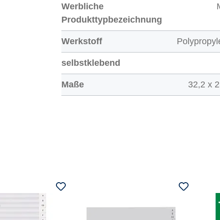
Werbliche
Produkttypbezeichnung
Werkstoff
Polypropyl
selbstklebend
Maße
32,2 x 