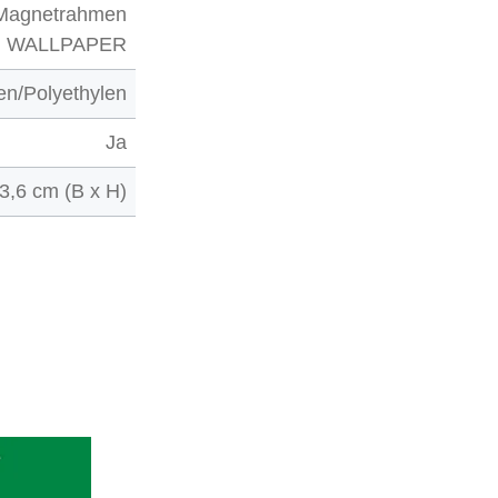
Magnetrahmen
WALLPAPER
en/Polyethylen
Ja
23,6 cm (B x H)