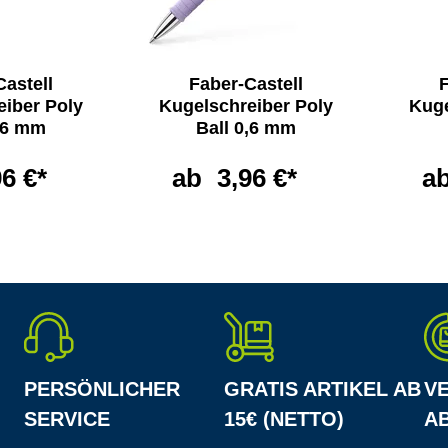
Castell
Faber-Castell
F
eiber Poly
Kugelschreiber Poly
Kuge
0,6 mm
Ball 0,6 mm
96 €*
ab
3,96 €*
a
PERSÖNLICHER
GRATIS ARTIKEL AB
V
SERVICE
15€ (NETTO)
AB