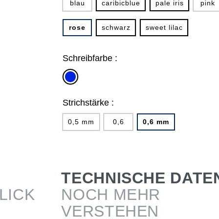
blau
caribicblue
pale iris
pink
rose
schwarz
sweet lilac
Schreibfarbe :
blau
Strichstärke :
0,5 mm
0,6
0,6 mm
TECHNISCHE DATE
LICK
NOCH MEHR
VERSTEHEN