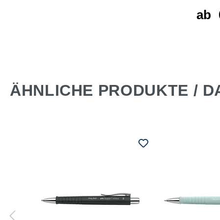
er
ab
 €*
ÄHNLICHE PRODUKTE / D