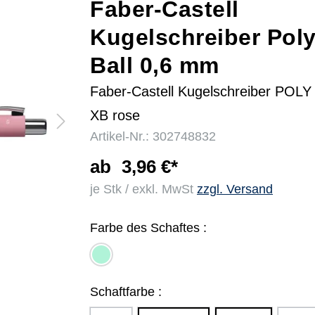
Faber-Castell
Kugelschreiber Pol
r
Ball 0,6 mm
Faber-Castell Kugelschreiber POLY
XB rose
Artikel-Nr.: 302748832
ab
3,96 €*
je Stk / exkl. MwSt
zzgl. Versand
Farbe des Schaftes :
mint
green
Schaftfarbe :