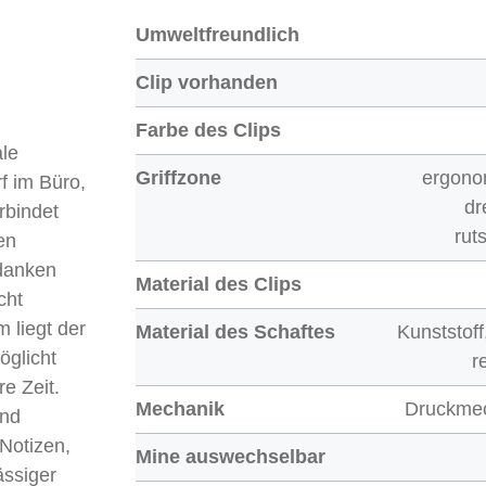
Umweltfreundlich
Clip vorhanden
Farbe des Clips
ale
Griffzone
ergono
f im Büro,
dr
rbindet
rut
en
edanken
Material des Clips
cht
 liegt der
Material des Schaftes
Kunststof
öglicht
r
e Zeit.
Mechanik
Druckme
und
 Notizen,
Mine auswechselbar
ässiger