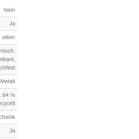
Nein
Ja
silber
misch,
eikant,
schfest
Metall
f, 64 %
ecycelt
chanik
Ja