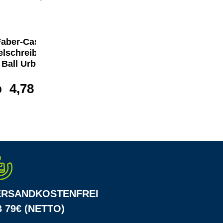
aber-Castell
Faber-Castell
lschreiber Poly
Kugelschreiber
Ball Urban
Poly Ball Urban
b
4,78 €*
4,86 €*
ERSANDKOSTENFREI
 79€ (NETTO)