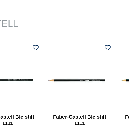
TELL
stell Bleistift
Faber-Castell Bleistift
F
1111
1111