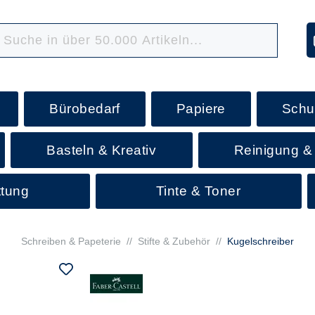
Bürobedarf
Papiere
Schu
Basteln & Kreativ
Reinigung &
ttung
Tinte & Toner
Schreiben & Papeterie
//
Stifte & Zubehör
//
Kugelschreiber