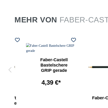
MEHR VON
FABER-CAS
Faber-Castell
Bastelschere
GRIP gerade
4,39 €*
Bleistift
Faber-Ca
00 ohne