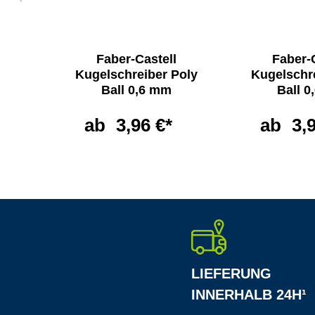
l
Faber-Castell
Faber-
er
Kugelschreiber Poly
Kugelschr
Ball 0,6 mm
Ball 
ab
3,96 €*
ab
3,
LIEFERUNG
INNERHALB 24H¹