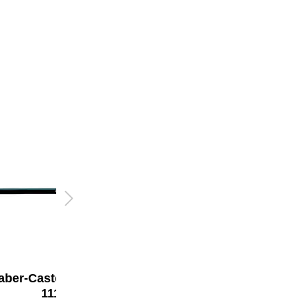
aber-Castell Bleistift
Faber-Castell Bleistift
1111
1111 mit Radierer