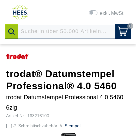
exkl. MwSt
0
trodat® Datumstempel
Professional® 4.0 5460
trodat Datumstempel Professional 4.0 5460
6zlg
Artikel-Nr.: 163216100
[...] //
Schreibtischzubehör
//
Stempel