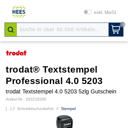
exkl. MwSt
0
trodat® Textstempel
Professional 4.0 5203
trodat Textstempel 4.0 5203 5zlg Gutschein
Artikel-Nr.: 163218200
[...] //
Schreibtischzubehör
//
Stempel