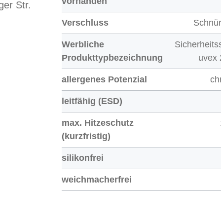
vorhanden
er Str.
Verschluss
Schnür
Werbliche
Sicherheit
Produkttypbezeichnung
uvex 
allergenes Potenzial
ch
leitfähig (ESD)
max. Hitzeschutz
(kurzfristig)
silikonfrei
weichmacherfrei