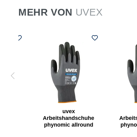
MEHR VON
UVEX
uvex
zanzug
Arbeitshandschuhe
Arbei
assic
phynomic allround
phyno