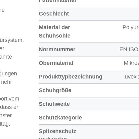
Futtermaterial
ne
Geschlecht
Material der
Polyu
Schuhsohle
nürsystem.
er
Normnummer
EN ISO
ährte
Obermaterial
Mikro
ndungen
Produkttypbezeichnung
uvex 
 mehr
Schuhgröße
portivem
Schuhweite
 dass er
hster
Schutzkategorie
ltag.
Spitzenschutz