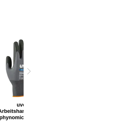
uvex
uvex
Arbeitshandschuhe
Arbeitshandschuhe
phynomic allround
phynomic wet