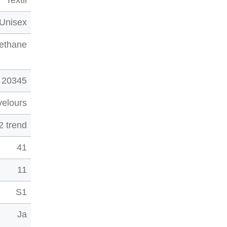
Textil
Unisex
rethane
 20345
velours
2 trend
41
11
S1
Ja