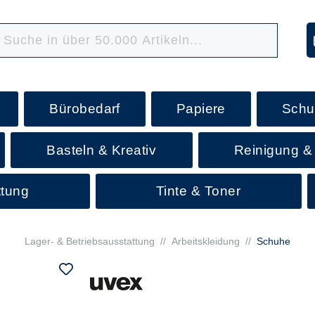
Bürobedarf
Papiere
Schu
Basteln & Kreativ
Reinigung &
ttung
Tinte & Toner
Lager- & Betriebsausstattung
//
Arbeitskleidung
//
Schuhe