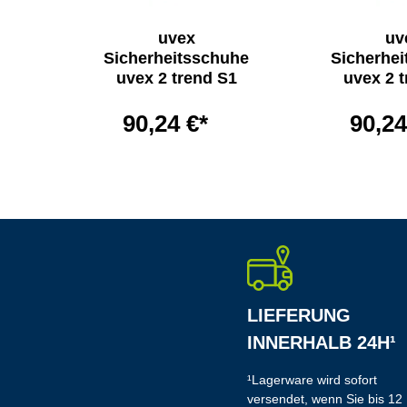
uvex
uv
uhe
Sicherheitsschuhe
Sicherhe
S3
uvex 2 trend S1
uvex 2 
90,24 €*
90,24
LIEFERUNG
INNERHALB 24H¹
¹Lagerware wird sofort
versendet, wenn Sie bis 12