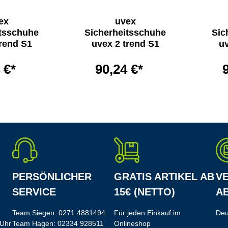
ex
uvex
itsschuhe
Sicherheitsschuhe
Sic
trend S1
uvex 2 trend S1
uv
 €*
90,24 €*
PERSÖNLICHER
GRATIS ARTIKEL AB
V
SERVICE
15€ (NETTO)
AB
Team Siegen:
0271 4881494
Für jeden Einkauf im
Deu
 Uhr
Team Hagen:
02334 928511
Onlineshop