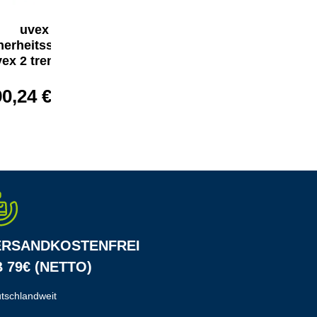
uvex
uvex
herheitsschuhe
Sicherheitsschuhe
ex 2 trend S1
uvex 2 trend S1
90,24 €*
90,24 €*
ERSANDKOSTENFREI
 79€ (NETTO)
tschlandweit