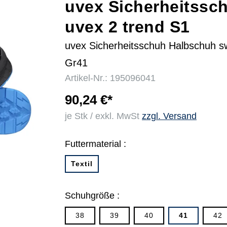
uvex Sicherheitssc
uvex 2 trend S1
r
uvex Sicherheitsschuh Halbschuh s
Gr41
Artikel-Nr.: 195096041
90,24 €*
je Stk / exkl. MwSt
zzgl. Versand
Futtermaterial :
Textil
Schuhgröße :
38
39
40
41
42