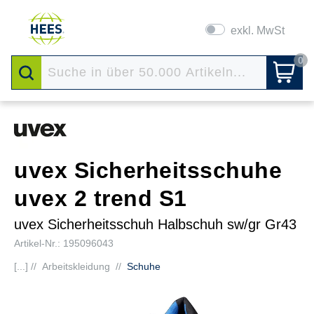
exkl. MwSt
0
uvex Sicherheitsschuhe
uvex 2 trend S1
uvex Sicherheitsschuh Halbschuh sw/gr Gr43
Artikel-Nr.: 195096043
[...] //
Arbeitskleidung
//
Schuhe