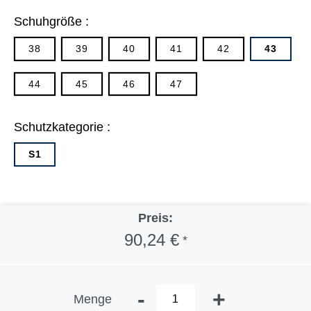
Schuhgröße :
38
39
40
41
42
43
44
45
46
47
Schutzkategorie :
S1
Preis:
90,24 €
*
-
+
Menge