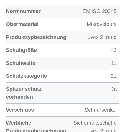
Normnummer
EN ISO 20345
Obermaterial
Mikrovelours
Produkttypbezeichnung
uvex 2 trend
Schuhgröße
43
Schuhweite
11
Schutzkategorie
S1
Spitzenschutz
Ja
vorhanden
Verschluss
Schnürsenkel
Werbliche
Sicherheitsschuhe
Produkttypbezeichnung
uvex 2 trend