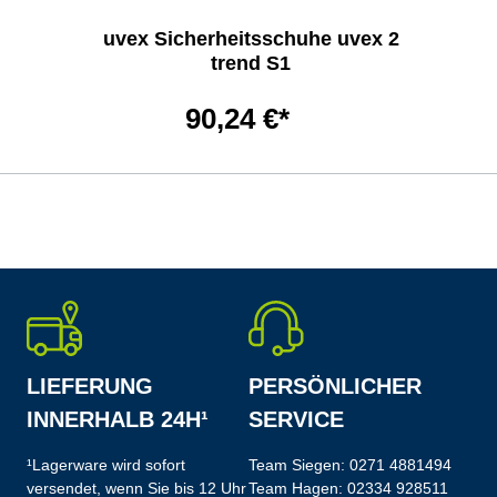
uvex Sicherheitsschuhe uvex 2
trend S1
90,24 €*
LIEFERUNG
PERSÖNLICHER
INNERHALB 24H¹
SERVICE
¹Lagerware wird sofort
Team Siegen:
0271 4881494
versendet, wenn Sie bis 12 Uhr
Team Hagen:
02334 928511