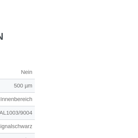
N
Nein
500 µm
Innenbereich
AL1003/9004
signalschwarz