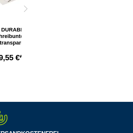
DURABLE
DURABLE
hreibunterlage
Schubladenbox
transparent
VARICOLOR® MIX 7
9,55 €*
103,23 €*