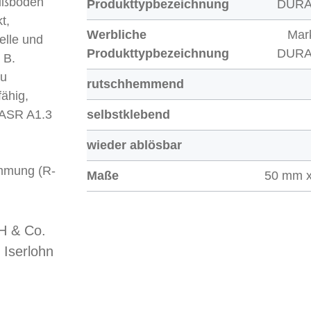
Fußböden
Produkttypbezeichnung
DURA
t,
Werbliche
Mar
elle und
Produkttypbezeichnung
DURA
 B.
zu
rutschhemmend
ähig,
ß ASR A1.3
selbstklebend
wieder ablösbar
mmung (R-
Maße
50 mm x
 & Co.
 Iserlohn