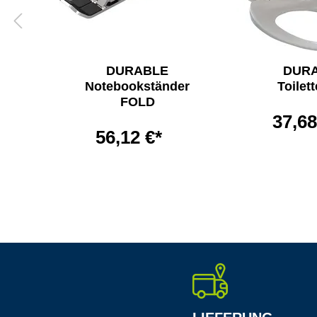
DURABLE
DUR
karm
Notebookständer
Toilett
FOLD
37,68
56,12 €*