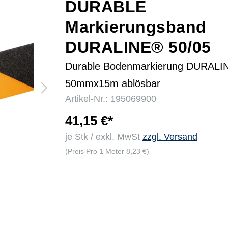
DURABLE
Markierungsband
r
DURALINE® 50/05
Durable Bodenmarkierung DURALI
50mmx15m ablösbar
Artikel-Nr.: 195069900
41,15 €*
je Stk / exkl. MwSt
zzgl. Versand
(Preis Pro 1 Meter 8,23 €)