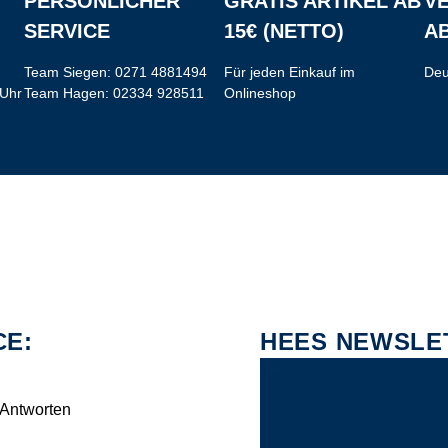
PERSÖNLICHER
GRATIS ARTIKEL AB
V
SERVICE
15€ (NETTO)
AB
Team Siegen:
0271 4881494
Für jeden Einkauf im
Deu
 Uhr
Team Hagen:
02334 928511
Onlineshop
CE:
HEES NEWSLE
 Antworten