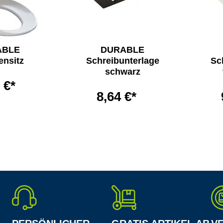
ABLE
DURABLE
ensitz
Schreibunterlage
Sc
schwarz
 €*
8,64 €*