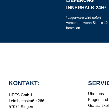
LIEFERUNG
INNERHALB 24H¹
¹Lagerware wird sofort
versendet, wenn Sie bis 12
bestellen
KONTAKT:
SERVI
Über uns
HEES GmbH
Fragen und
Leimbachstraße 266
Gratisartikel
57074 Siegen