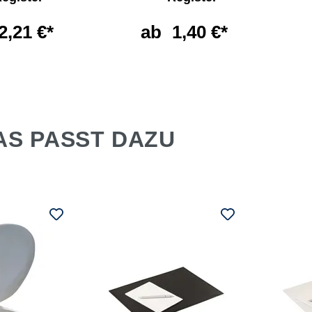
2,21 €*
ab
1,40 €*
AS PASST DAZU