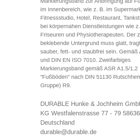
Markierungsband zur Anbringung auf 
im Innenbereich, wie z. B. im Supermark
Fitnessstudio, Hotel, Restaurant, Tankst
bei körpernahen Dienstleistungen wie z.
Friseuren und Physiotherapeuten. Der 
beklebende Untergrund muss glatt, tragf
sauber, fett- und staubfrei sein. Gemä
und DIN EN ISO 7010. Zweifarbiges
Markierungsband gemäß ASR A1.5/1,2
"Fußböden" nach DIN 51130 Rutschhe
Gruppe) R9.
DURABLE Hunke & Jochheim GmbH
KG Westfalenstrasse 77 - 79 58636
Deutschland
durable@durable.de