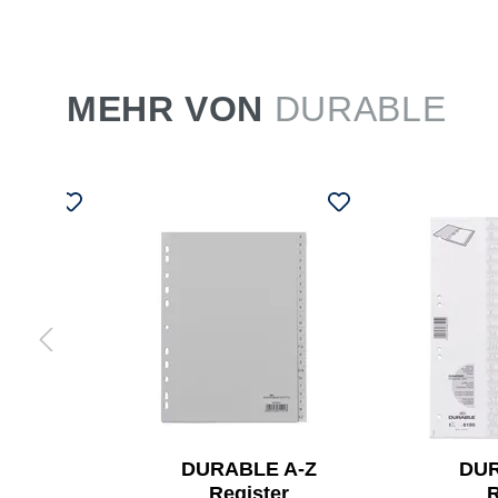
MEHR VON
DURABLE
LE
DURABLE A-Z
DUR
lter
Register
R