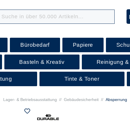
Bürobedarf
Papiere
Schu
Basteln & Kreativ
Reinigung &
ttung
Tinte & Toner
Lager- & Betriebsausstattung
//
Gebäudesicherheit
//
Absperrung