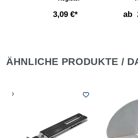
60 l
3,09 €*
ab
€*
ÄHNLICHE PRODUKTE / D