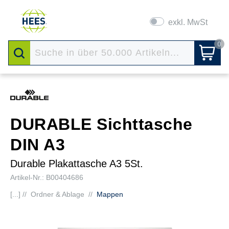
exkl. MwSt
0
DURABLE Sichttasche
DIN A3
Durable Plakattasche A3 5St.
Artikel-Nr.: B00404686
[...] //
Ordner & Ablage
//
Mappen