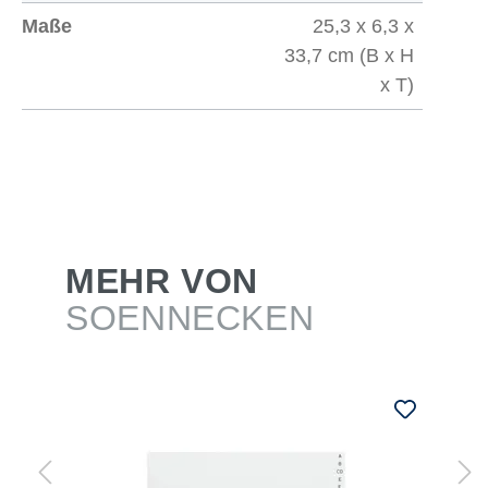
Maße
25,3 x 6,3 x
33,7 cm (B x H
x T)
MEHR VON
SOENNECKEN