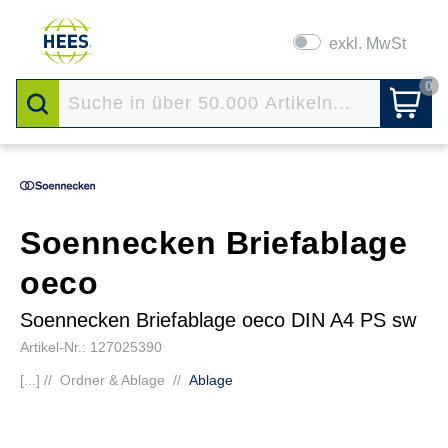
exkl. MwSt
0
Soennecken Briefablage
oeco
Soennecken Briefablage oeco DIN A4 PS sw
Artikel-Nr.: 127025390
[...] //
Ordner & Ablage
//
Ablage