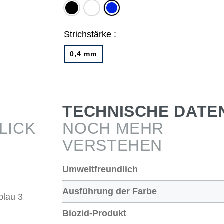
schwarz
schwarz,
blau
2 x
blau
Strichstärke :
0,4 mm
TECHNISCHE DATE
LICK
NOCH MEHR
VERSTEHEN
Umweltfreundlich
Ausführung der Farbe
blau 3
Biozid-Produkt