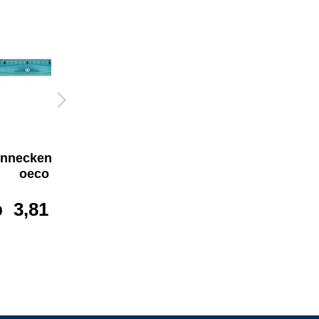
nnecken Lineal
Soennecken
oeco
Kugelschreiber oeco 3
St./Pack.
b
3,81 €*
ab
2,46 €*