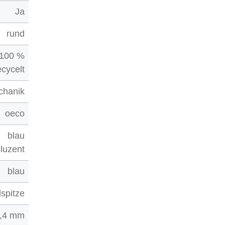
Ja
rund
 100 %
ecycelt
chanik
oeco
blau
sluzent
blau
spitze
,4 mm