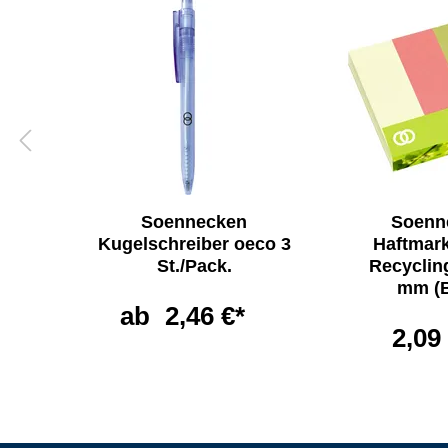
Soennecken
Soenn
o
Kugelschreiber oeco 3
Haftmar
ig
St./Pack.
Recyclin
mm (B
ab
2,46 €*
2,09