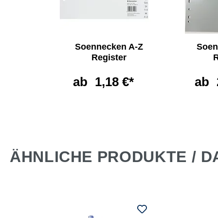
ken
Soennecken A-Z
Soen
e
Register
R
non
ab
1,18 €*
ab
*
ÄHNLICHE PRODUKTE / D