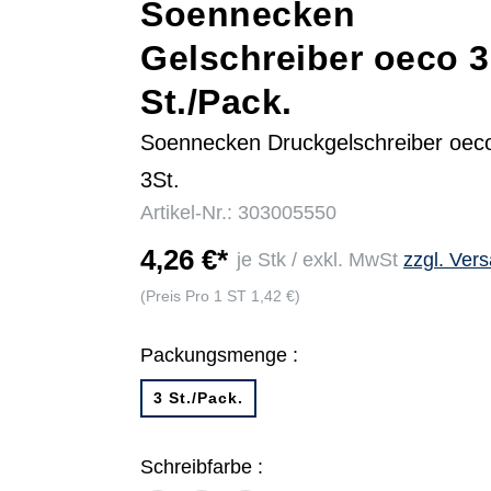
Soennecken
Gelschreiber oeco 3
r
St./Pack.
Soennecken Druckgelschreiber oec
3St.
Artikel-Nr.: 303005550
4,26 €*
je Stk / exkl. MwSt
zzgl. Ver
(Preis Pro 1 ST 1,42 €)
Packungsmenge :
3 St./Pack.
Schreibfarbe :