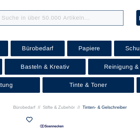
Bürobedarf
Papiere
Schu
Basteln & Kreativ
Reinigung &
ttung
Tinte & Toner
Bürobedarf
//
Stifte & Zubehör
//
Tinten- & Gelschreiber