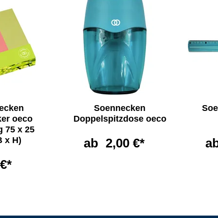
ecken
Soennecken
Soe
ker oeco
Doppelspitzdose oeco
g 75 x 25
 x H)
ab
2,00 €*
a
 €*