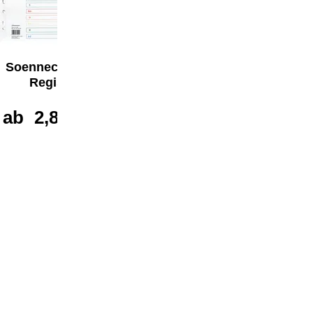
Soennecken A-Z
Soennecken A-Z
Register
Register
ab
2,87 €*
ab
1,54 €*