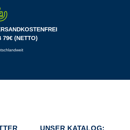
ERSANDKOSTENFREI
 79€ (NETTO)
tschlandweit
TTER
UNSER KATALOG: