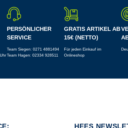
PERSÖNLICHER
GRATIS ARTIKEL AB
V
SERVICE
15€ (NETTO)
AB
Team Siegen:
0271 4881494
Für jeden Einkauf im
Deu
 Uhr
Team Hagen:
02334 928511
Onlineshop
CE:
HEES NEWSLE