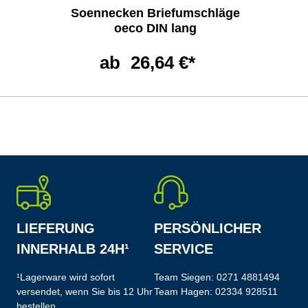
Soennecken Briefumschläge
oeco DIN lang
ab
26,64 €*
LIEFERUNG
PERSÖNLICHER
INNERHALB 24H¹
SERVICE
¹Lagerware wird sofort
Team Siegen:
0271 4881494
versendet, wenn Sie bis 12 Uhr
Team Hagen:
02334 928511
bestellen