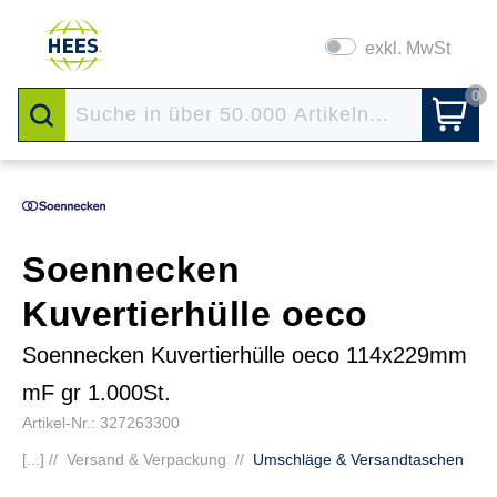
exkl. MwSt
0
Soennecken
Kuvertierhülle oeco
Soennecken Kuvertierhülle oeco 114x229mm
mF gr 1.000St.
Artikel-Nr.: 327263300
[...] //
Versand & Verpackung
//
Umschläge & Versandtaschen