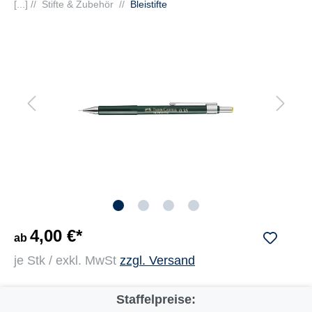
[...] //
Stifte & Zubehör
//
Bleistifte
4,00 €*
ab
je Stk / exkl. MwSt
zzgl. Versand
Staffelpreise: