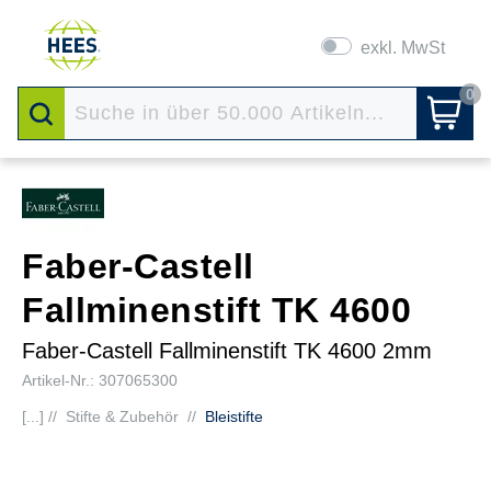
exkl. MwSt
0
Faber-Castell
Fallminenstift TK 4600
Faber-Castell Fallminenstift TK 4600 2mm
Artikel-Nr.: 307065300
[...] //
Stifte & Zubehör
//
Bleistifte