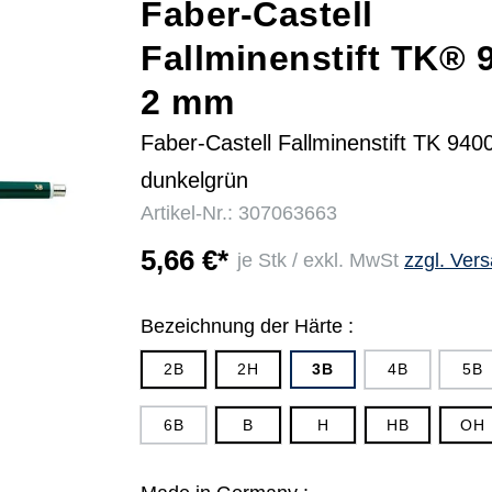
Faber-Castell
Fallminenstift TK® 
r
2 mm
Faber-Castell Fallminenstift TK 940
dunkelgrün
Artikel-Nr.: 307063663
5,66 €*
je Stk / exkl. MwSt
zzgl. Ver
Bezeichnung der Härte :
2B
2H
3B
4B
5B
6B
B
H
HB
OH