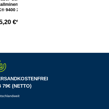
allminenstift
Fallminenstift
K® 9400 2 mm
TK® 9400 2 mm
5,20 €*
4,91 €*
ERSANDKOSTENFREI
 79€ (NETTO)
tschlandweit