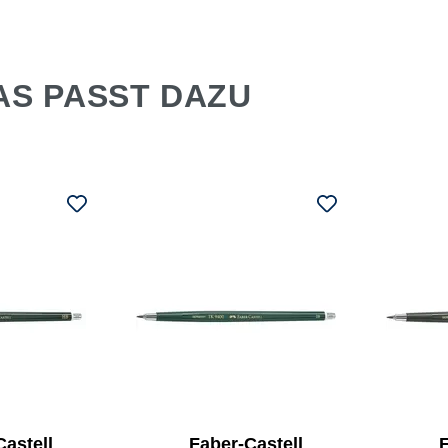
AS PASST DAZU
Castell
Faber-Castell
F