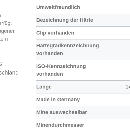
Umweltfreundlich
n
Bezeichnung der Härte
erfügt
ogener
Clip vorhanden
rtem
Härtegradkennzeichnung
vorhanden
G
ISO-Kennzeichnung
schland
vorhanden
Länge
1
Made in Germany
Mine auswechselbar
Minendurchmesser