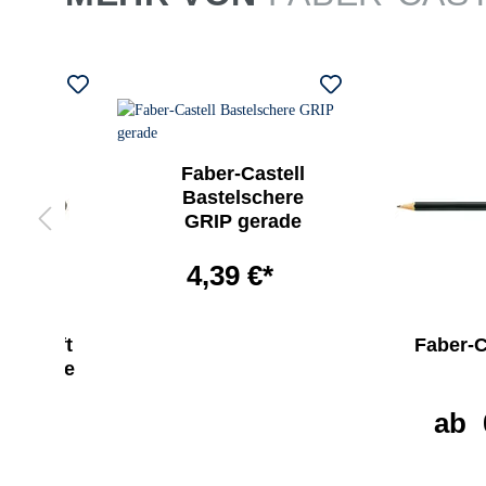
Faber-Castell
Bastelschere
GRIP gerade
4,39 €*
Bleistift
Faber-Ca
00 ohne
er
ab
 €*