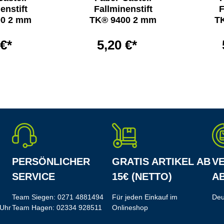
enstift
Fallminenstift
F
00 2 mm
TK® 9400 2 mm
T
 €*
5,20 €*
PERSÖNLICHER
GRATIS ARTIKEL AB
V
SERVICE
15€ (NETTO)
AB
Team Siegen:
0271 4881494
Für jeden Einkauf im
Deu
 Uhr
Team Hagen:
02334 928511
Onlineshop