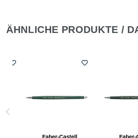
ÄHNLICHE PRODUKTE / D
stift
Faber-Castell
Faber-