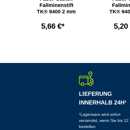
ohne
Fallminenstift
Fallmin
TK® 9400 2 mm
TK® 94
5,66 €*
5,20
LIEFERUNG
INNERHALB 24H¹
¹Lagerware wird sofort
versendet, wenn Sie bis 12
bestellen