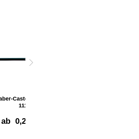
aber-Castell Bleistift
Faber-Castell Bleistift
1111
1111 mit Radierer
ab
0,21 €*
ab
0,31 €*