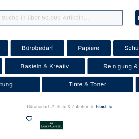
Bürobedarf
Papiere
Schu
Basteln & Kreativ
Reinigung &
ttung
Tinte & Toner
Bürobedarf
//
Stifte & Zubehör
//
Bleistifte