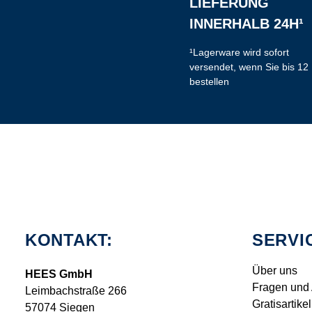
LIEFERUNG
INNERHALB 24H¹
¹Lagerware wird sofort
versendet, wenn Sie bis 12
bestellen
KONTAKT:
SERVI
Über uns
HEES GmbH
Fragen und
Leimbachstraße 266
Gratisartikel
57074 Siegen