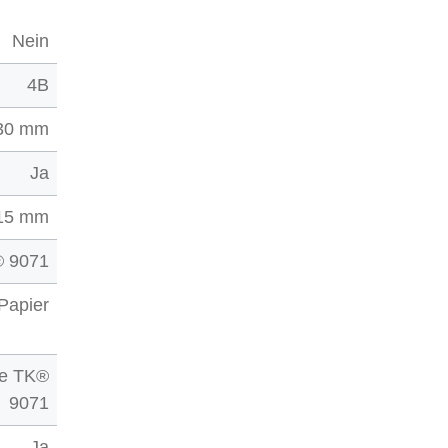
Nein
4B
30 mm
Ja
15 mm
 9071
Papier
ne TK®
9071
Ja