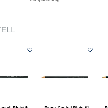
TELL
stell Bleistift
Faber-Castell Bleistift
F