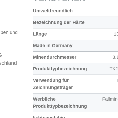
Umweltfreundlich
Bezeichnung der Härte
iben und
Länge
1
Made in Germany
G
Minendurchmesser
3,
schland
Produkttypbezeichnung
TK®
Verwendung für
Zeichnungsträger
Werbliche
Fallmi
Produkttypbezeichnung
lichtpausfähig