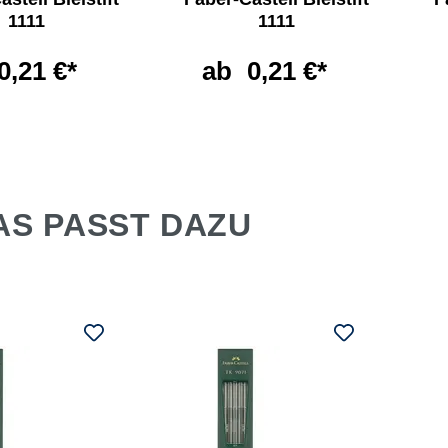
1111
1111
0,21 €*
ab
0,21 €*
AS PASST DAZU