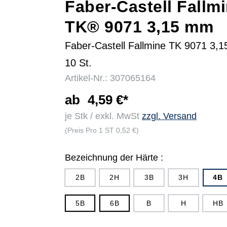
Faber-Castell Fallm
TK® 9071 3,15 mm
r
Faber-Castell Fallmine TK 9071 3
10 St.
Artikel-Nr.: 307065164
ab
4,59 €*
je Stk / exkl. MwSt
zzgl. Versand
(Preis Pro 1 ST 0,52 €)
Bezeichnung der Härte :
2B
2H
3B
3H
4B
5B
6B
B
H
HB