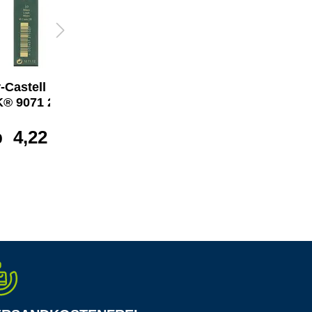
-Castell Fallmine
Faber-Castell Fallmine
K® 9071 2 mm
TK® 9071 2 mm
b
4,22 €*
ab
4,22 €*