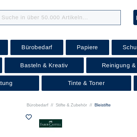
Bürobedarf
Papiere
Schu
Basteln & Kreativ
Reinigung &
ttung
Tinte & Toner
Bürobedarf
//
Stifte & Zubehör
//
Bleistifte