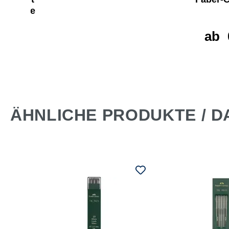
00 ohne
er
ab
 €*
ÄHNLICHE PRODUKTE / D