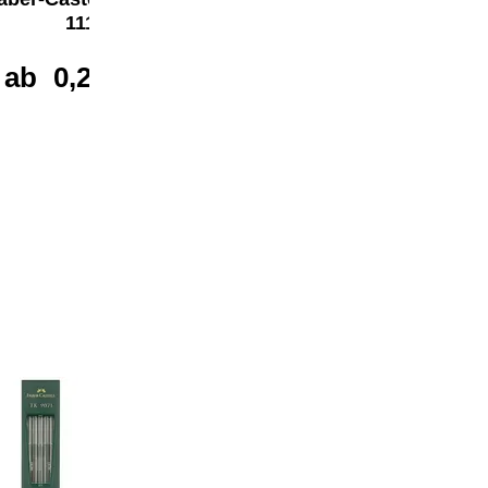
1111
1111 mit Radierer
ab
0,21 €*
ab
0,31 €*