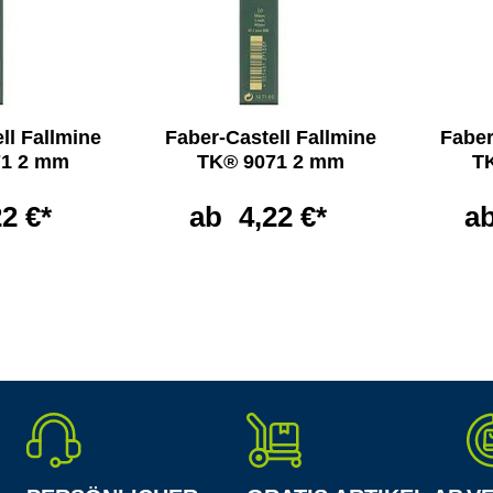
ll Fallmine
Faber-Castell Fallmine
Faber
71 2 mm
TK® 9071 2 mm
T
22 €*
ab
4,22 €*
a