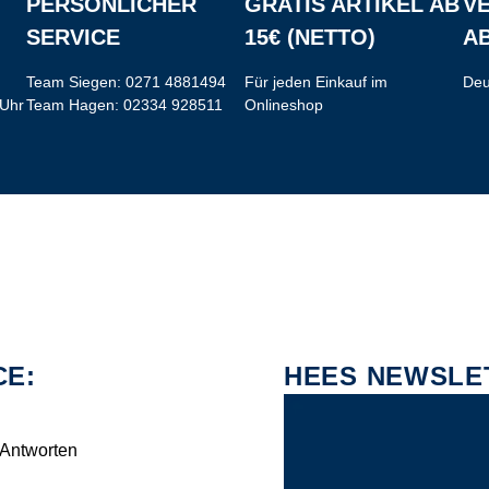
PERSÖNLICHER
GRATIS ARTIKEL AB
V
SERVICE
15€ (NETTO)
AB
Team Siegen:
0271 4881494
Für jeden Einkauf im
Deu
 Uhr
Team Hagen:
02334 928511
Onlineshop
CE:
HEES NEWSLE
 Antworten