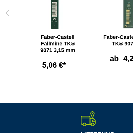
l
Faber-Castell
Faber-Caste
t
Fallmine TK®
TK® 90
mm
9071 3,15 mm
ab
4,
5,06 €*