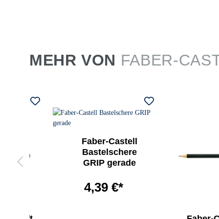
MEHR VON
FABER-CAS
Faber-Castell
Bastelschere
GRIP gerade
4,39 €*
Bleistift
Faber-Ca