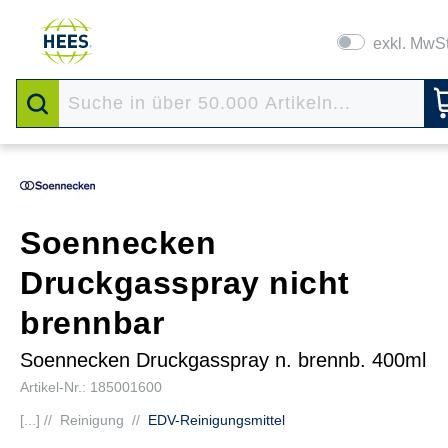
exkl. MwS
Soennecken
Druckgasspray nicht
brennbar
Soennecken Druckgasspray n. brennb. 400ml
Artikel-Nr.: 185001600
[...] //
Reinigung
//
EDV-Reinigungsmittel