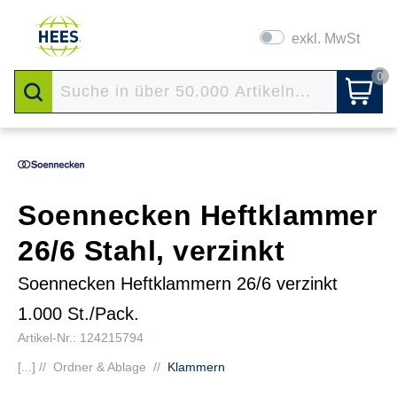
exkl. MwSt
0
Soennecken Heftklammer
26/6 Stahl, verzinkt
Soennecken Heftklammern 26/6 verzinkt
1.000 St./Pack.
Artikel-Nr.: 124215794
[...] //
Ordner & Ablage
//
Klammern