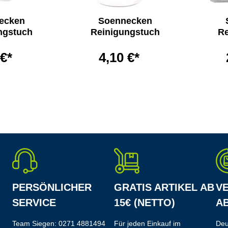
ecken
Soennecken
ngstuch
Reinigungstuch
Re
 €*
4,10 €*
PERSÖNLICHER
GRATIS ARTIKEL AB
V
SERVICE
15€ (NETTO)
AB
Team Siegen:
0271 4881494
Für jeden Einkauf im
Deu