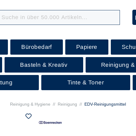
Bürobedarf
Papiere
Schu
Basteln & Kreativ
Reinigung &
ttung
Tinte & Toner
Reinigung & Hygiene
//
Reinigung
//
EDV-Reinigungsmittel