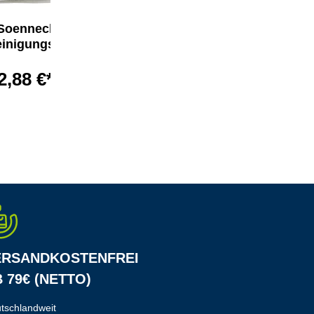
Soennecken
Soennecken
inigungstuch
Reinigungstuch
2,88 €*
3,41 €*
ERSANDKOSTENFREI
 79€ (NETTO)
tschlandweit