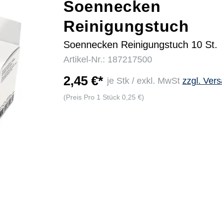
Soennecken
Reinigungstuch
r
Soennecken Reinigungstuch 10 St.
Artikel-Nr.: 187217500
2,45 €*
je Stk / exkl. MwSt
zzgl. Ver
(Preis Pro 1 Stück 0,25 €)