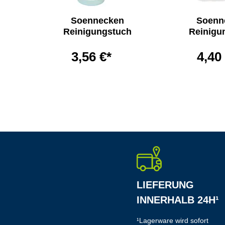
Soennecken
Soenn
32
Reinigungstuch
Reinigu
3,56 €*
4,40
LIEFERUNG
INNERHALB 24H¹
¹Lagerware wird sofort