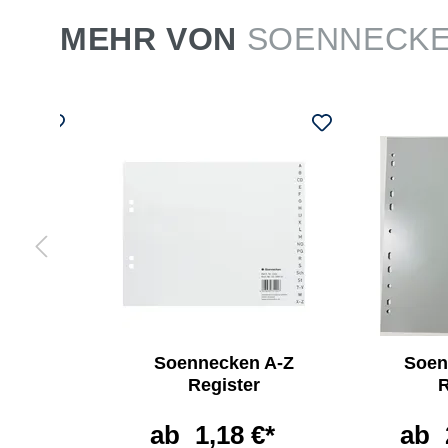
MEHR VON
SOENNECK
ken
Soennecken A-Z
Soen
e
Register
R
non
ab
1,18 €*
ab