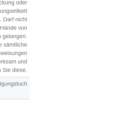
ckung oder
ungsetikett
. Darf nicht
e Hände von
n gelangen.
e sämtliche
weisungen
erksam und
 Sie diese.
igungstuch