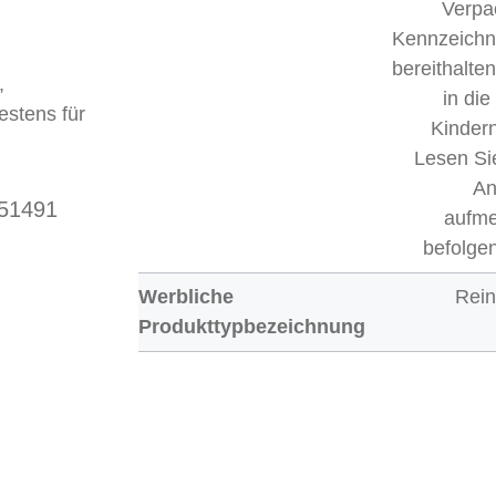
Verpa
Kennzeichn
bereithalten
,
in di
estens für
Kinder
Lesen Si
An
 51491
aufm
befolgen
Werbliche
Rein
Produkttypbezeichnung