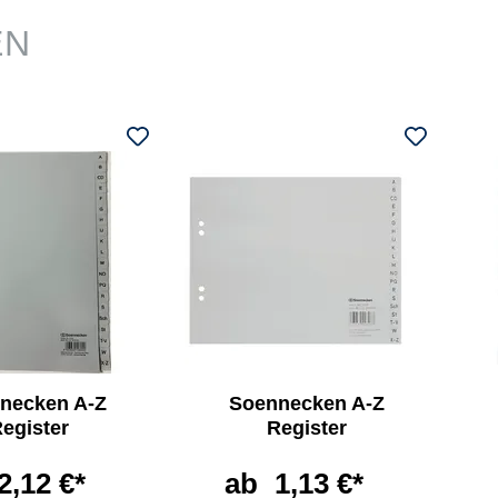
EN
necken A-Z
Soennecken A-Z
egister
Register
2,12 €*
ab
1,13 €*