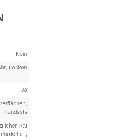
N
Nein
cht, trocken
Ja
berflächen,
Headsets
rztlicher Rat
rforderlich,