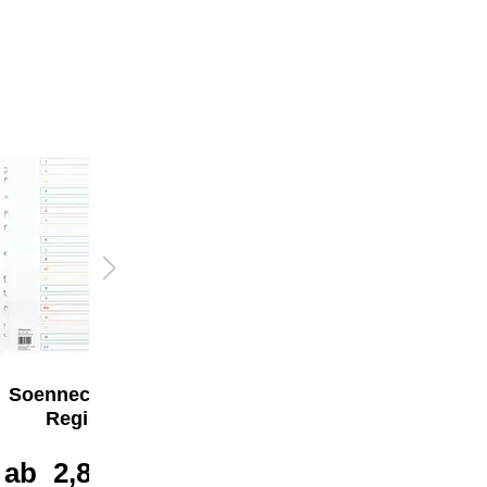
Soennecken A-Z
Soennecken A-Z
Register
Register
ab
2,87 €*
ab
1,54 €*