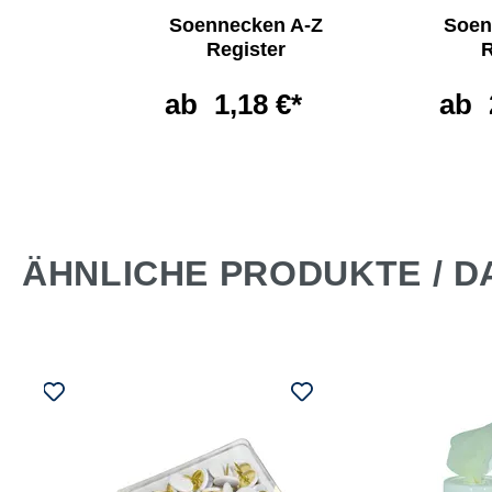
ken
Soennecken A-Z
Soen
e
Register
R
non
ab
1,18 €*
ab
*
ÄHNLICHE PRODUKTE / D