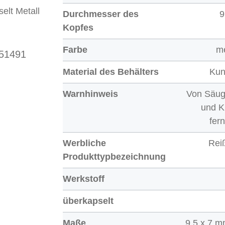
lt Metall
Durchmesser des
9
Kopfes
Farbe
m
 51491
Material des Behälters
Kun
Warnhinweis
Von Säug
und K
fer
Werbliche
Rei
Produkttypbezeichnung
Werkstoff
überkapselt
Maße
9,5 x 7 m