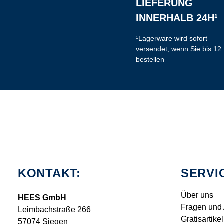
LIEFERUNG
INNERHALB 24H¹
¹Lagerware wird sofort
versendet, wenn Sie bis 12
bestellen
KONTAKT:
SERVI
Über uns
HEES GmbH
Fragen und
Leimbachstraße 266
Gratisartikel
57074 Siegen