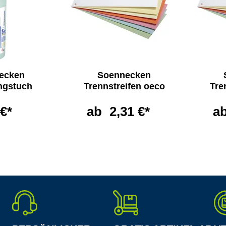
ecken
Soennecken
ngstuch
Trennstreifen oeco
Tre
 €*
ab
2,31 €*
a