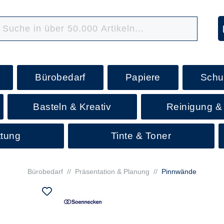
Bürobedarf
Papiere
Schu
Basteln & Kreativ
Reinigung &
ttung
Tinte & Toner
Bürobedarf
//
Präsentation & Planung
//
Pinnwände