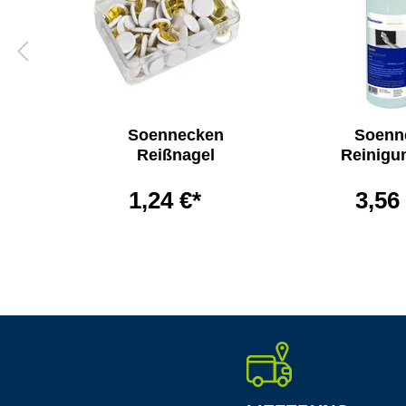
Soennecken
Soenn
sche
Reißnagel
Reinigu
ster
1,24 €*
3,56
*