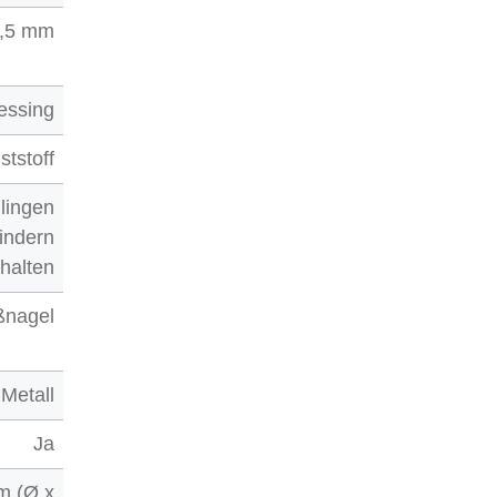
,5 mm
essing
ststoff
lingen
indern
nhalten
ßnagel
Metall
Ja
m (Ø x