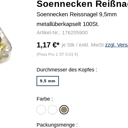
Soennecken Reißna
Soennecken Reissnagel 9,5mm
r
metallüberkapselt 100St.
Artikel-Nr.: 176205900
1,17 €*
je Stk / exkl. MwSt
zzgl. Ver
(Preis Pro 1 ST 0,01 €)
Durchmesser des Kopfes :
9,5 mm
Farbe :
weiß
farbig
messing
sortiert
Packungsmenge :