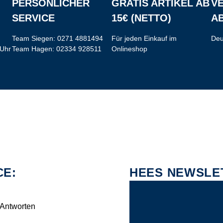
PERSÖNLICHER
GRATIS ARTIKEL AB
V
SERVICE
15€ (NETTO)
AB
Team Siegen:
0271 4881494
Für jeden Einkauf im
Deu
 Uhr
Team Hagen:
02334 928511
Onlineshop
CE:
HEES NEWSLE
 Antworten