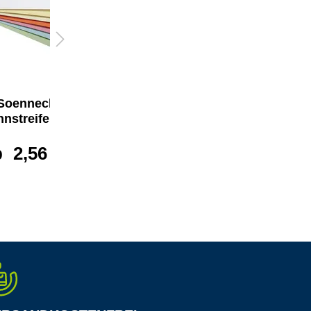
Soennecken
Soennecken
nnstreifen oeco
Trennstreifen oeco
b
2,56 €*
ab
2,31 €*