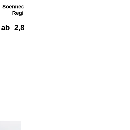
Soennecken A-Z
Soennecken A-Z
Register
Register
ab
2,87 €*
ab
1,54 €*