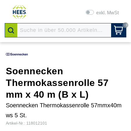
exkl. MwSt
0
Soennecken
Thermokassenrolle 57
mm x 40 m (B x L)
Soennecken Thermokassenrolle 57mmx40m
ws 5 St.
Artikel-Nr.: 118012101