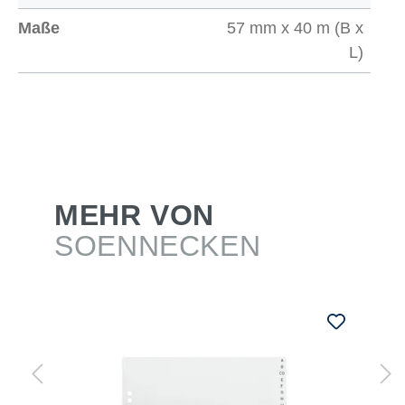
Maße
57 mm x 40 m (B x
L)
MEHR VON
SOENNECKEN