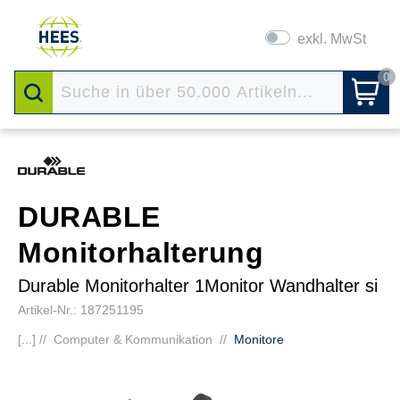
exkl. MwSt
0
DURABLE
Monitorhalterung
Durable Monitorhalter 1Monitor Wandhalter si
Artikel-Nr.: 187251195
[...] //
Computer & Kommunikation
//
Monitore