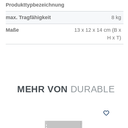
Produkttypbezeichnung
max. Tragfähigkeit
8 kg
Maße
13 x 12 x 14 cm (B x
H x T)
MEHR VON
DURABLE