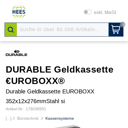
exkl. MwSt
0
DURABLE Geldkassette
€UROBOXX®
Durable Geldkassette EUROBOXX
352x12x276mmStahl si
Artikel-Nr.: 178038991
[...] //
Bürotechnik
//
Kassensysteme