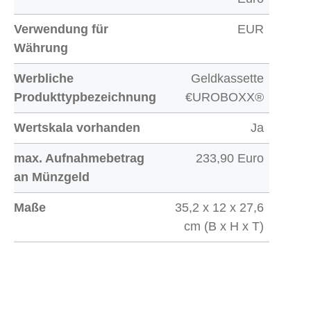
Verwendung für
EUR
Währung
Werbliche
Geldkassette
Produkttypbezeichnung
€UROBOXX®
Wertskala vorhanden
Ja
max. Aufnahmebetrag
233,90 Euro
an Münzgeld
Maße
35,2 x 12 x 27,6
cm (B x H x T)