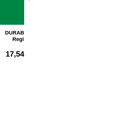
DURABLE A-Z
DURABLE A-Z
Register
Register
17,54 €*
20,99 €*