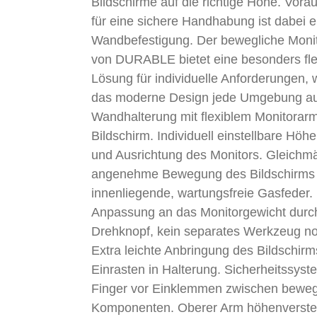
Bildschirme auf die richtige Höhe. Vora
für eine sichere Handhabung ist dabei e
Wandbefestigung. Der bewegliche Moni
von DURABLE bietet eine besonders fle
Lösung für individuelle Anforderungen,
das moderne Design jede Umgebung au
Wandhalterung mit flexiblem Monitorarm
Bildschirm. Individuell einstellbare Höh
und Ausrichtung des Monitors. Gleichm
angenehme Bewegung des Bildschirms
innenliegende, wartungsfreie Gasfeder.
Anpassung an das Monitorgewicht durc
Drehknopf, kein separates Werkzeug no
Extra leichte Anbringung des Bildschirm
Einrasten in Halterung. Sicherheitssyst
Finger vor Einklemmen zwischen beweg
Komponenten. Oberer Arm höhenverstel