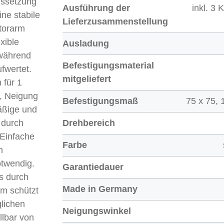
ussetzung
Ausführung der
inkl. 3
ine stabile
Lieferzusammenstellung
torarm
xible
Ausladung
 während
Befestigungsmaterial
fwertet.
mitgeliefert
 für 1
e, Neigung
Befestigungsmaß
75 x 75,
äßige und
 durch
Drehbereich
 Einfache
Farbe
h
twendig.
Garantiedauer
s durch
Made in Germany
em schützt
lichen
Neigungswinkel
lbar von