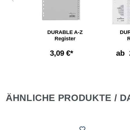
LE
DURABLE A-Z
DUR
lter
Register
R
60 l
3,09 €*
ab
€*
ÄHNLICHE PRODUKTE / D