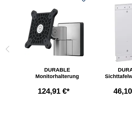
DURABLE
DUR
Monitorhalterung
Sichttafel
TO
124,91 €*
46,10