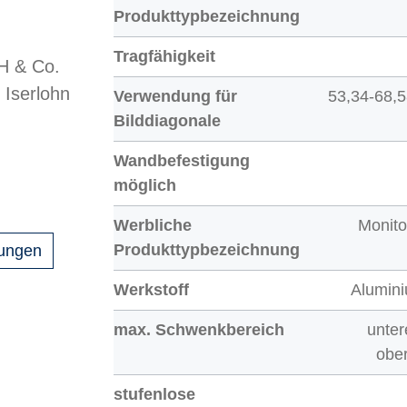
Produkttypbezeichnung
Tragfähigkeit
 & Co.
 Iserlohn
Verwendung für
53,34-68,5
Bilddiagonale
Wandbefestigung
möglich
Werbliche
Monit
Produkttypbezeichnung
gungen
Werkstoff
Alumini
max. Schwenkbereich
unter
ober
stufenlose