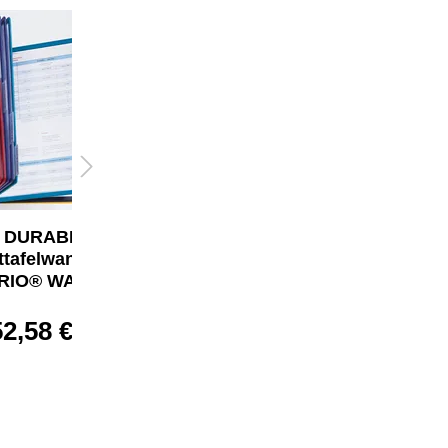
DURABLE
DURABLE
ttafelwandhalter
Monitorschwenkarm
RIO® WALL 10
PRO 2 Arme
52,58 €*
263,01 €*