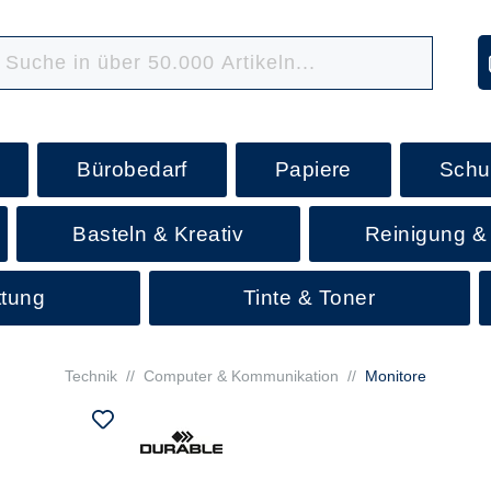
Bürobedarf
Papiere
Schu
Basteln & Kreativ
Reinigung &
ttung
Tinte & Toner
Technik
//
Computer & Kommunikation
//
Monitore