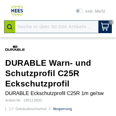
exkl. MwSt
0
DURABLE Warn- und
Schutzprofil C25R
Eckschutzprofil
DURABLE Eckschutzprofil C25R 1m ge/sw
Artikel-Nr.: 195113800
[...] //
Gebäudesicherheit
//
Absperrung