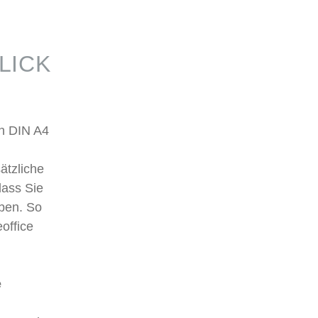
LICK
n DIN A4
ätzliche
dass Sie
aben. So
office
e