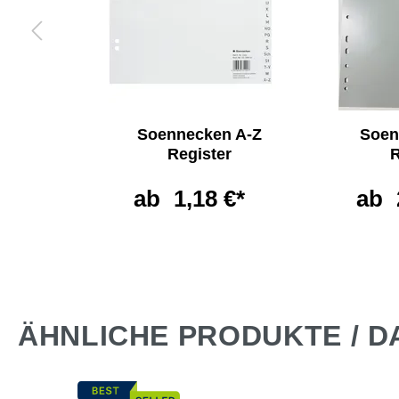
ken
Soennecken A-Z
Soen
e
Register
R
non
ab
1,18 €*
ab
*
ÄHNLICHE PRODUKTE / D