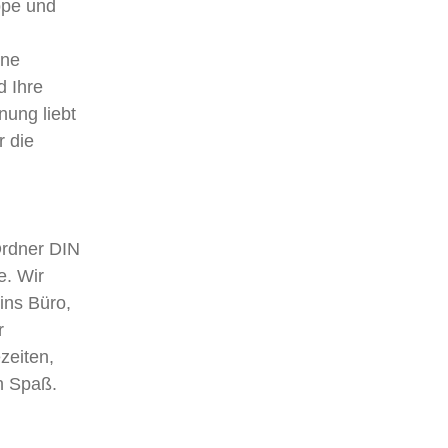
ppe und
ine
d Ihre
ung liebt
r die
Ordner DIN
e. Wir
ins Büro,
r
zeiten,
n Spaß.