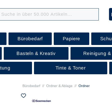
Bürobedarf
Papiere
Schu
Basteln & Kreativ
Reinigung &
ttung
Tinte & Toner
Bürobedarf
//
Ordner & Ablage
//
Ordner