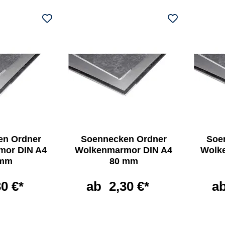
en Ordner
Soennecken Ordner
Soe
mor DIN A4
Wolkenmarmor DIN A4
Wolk
 mm
80 mm
30 €*
ab
2,30 €*
a