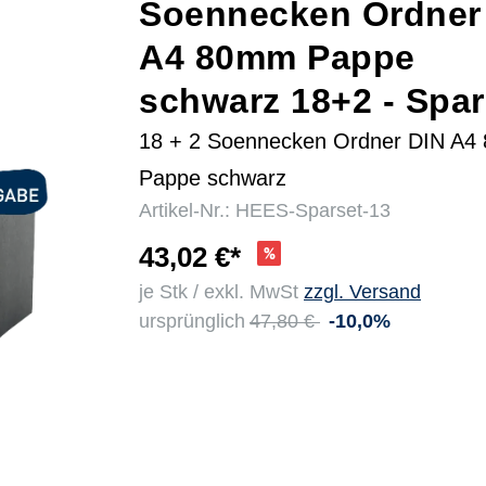
Soennecken Ordner
A4 80mm Pappe
r
schwarz 18+2 - Spar
18 + 2 Soennecken Ordner DIN A
Pappe schwarz
Artikel-Nr.: HEES-Sparset-13
43,02 €*
je Stk / exkl. MwSt
zzgl. Versand
ursprünglich
47,80 €
-10,0%