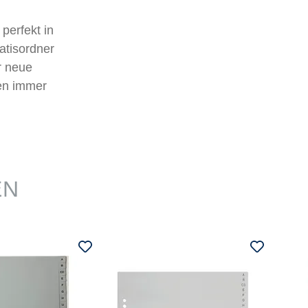
perfekt in
atisordner
r neue
gen immer
EN