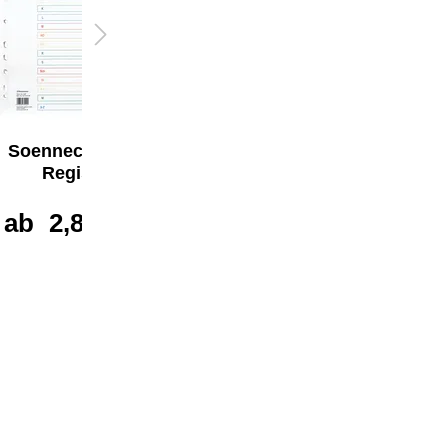
Soennecken A-Z
Soennecken A-Z
Register
Register
ab
2,87 €*
ab
1,54 €*