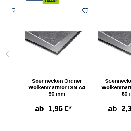
ner
Soennecken Ordner
Soenneck
IN A4
Wolkenmarmor DIN A4
Wolkenmar
80 mm
80
ab
1,96 €*
ab
2,