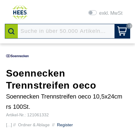
exkl. MwSt
0
Soennecken
Trennstreifen oeco
Soennecken Trennstreifen oeco 10,5x24cm
rs 100St.
Artikel-Nr.: 121061332
[...] //
Ordner & Ablage
//
Register