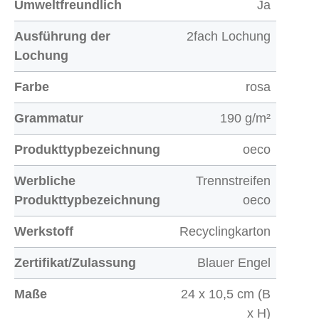
Umweltfreundlich
Ja
Ausführung der
2fach Lochung
Lochung
Farbe
rosa
Grammatur
190 g/m²
Produkttypbezeichnung
oeco
Werbliche
Trennstreifen
Produkttypbezeichnung
oeco
Werkstoff
Recyclingkarton
Zertifikat/Zulassung
Blauer Engel
Maße
24 x 10,5 cm (B
x H)