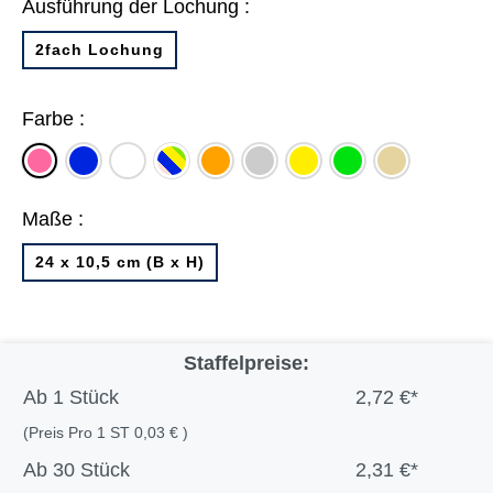
Ausführung der Lochung :
2fach Lochung
Farbe :
blau
weiß
je
orange
grau
gelb
grün
chamois
rosa
25
x
Maße :
rosa,
blau,
24 x 10,5 cm (B x H)
gelb,
grün
Staffelpreise:
Ab
1 Stück
2,72 €*
(Preis Pro 1 ST 0,03 € )
Ab
30 Stück
2,31 €*