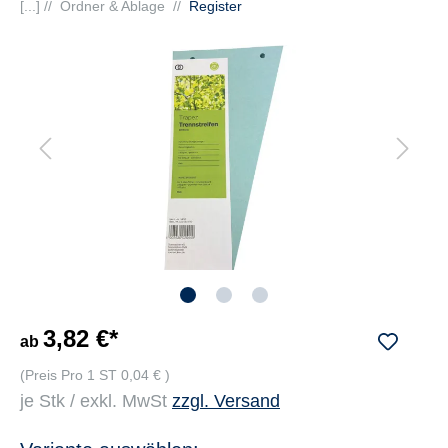
[...] //
Ordner & Ablage
//
Register
3,82 €*
ab
(Preis Pro 1 ST 0,04 € )
je Stk / exkl. MwSt
zzgl. Versand