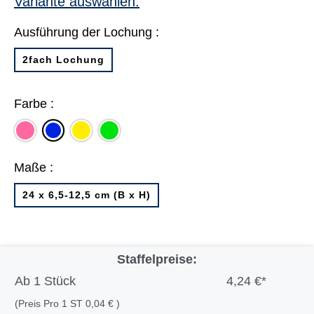
Variante auswählen:
Ausführung der Lochung :
2fach Lochung
Farbe :
rosa
gelb
grün
blau
Maße :
24 x 6,5-12,5 cm (B x H)
Staffelpreise:
Ab
1 Stück
4,24 €*
(Preis Pro 1 ST 0,04 € )