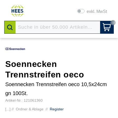
exkl. MwSt
0
Soennecken
Trennstreifen oeco
Soennecken Trennstreifen oeco 10,5x24cm
gn 100St.
Artikel-Nr.: 121061360
[...] //
Ordner & Ablage
//
Register