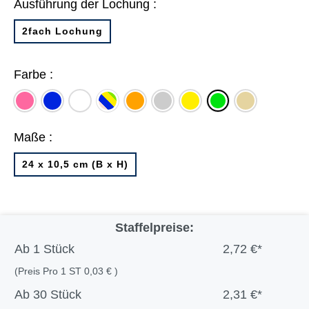
Ausführung der Lochung :
2fach Lochung
Farbe :
rosa
blau
weiß
je
orange
grau
gelb
chamois
grün
25
x
Maße :
rosa,
blau,
24 x 10,5 cm (B x H)
gelb,
grün
Staffelpreise:
Ab
1 Stück
2,72 €*
(Preis Pro 1 ST 0,03 € )
Ab
30 Stück
2,31 €*