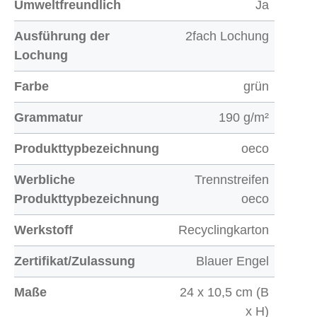
Umweltfreundlich
Ja
Ausführung der
2fach Lochung
Lochung
Farbe
grün
Grammatur
190 g/m²
Produkttypbezeichnung
oeco
Werbliche
Trennstreifen
Produkttypbezeichnung
oeco
Werkstoff
Recyclingkarton
Zertifikat/Zulassung
Blauer Engel
Maße
24 x 10,5 cm (B
x H)