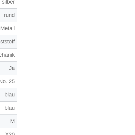
silber
rund
Metall
ststoff
chanik
Ja
No. 25
blau
blau
M
X20