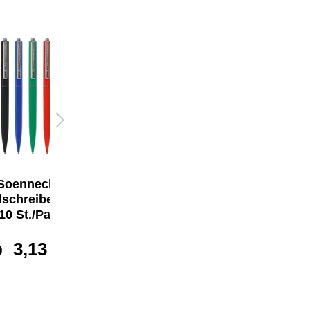
Soennecken
Soennecken
schreiber No. 25
Kugelschreiber No. 50
10 St./Pack.
ab
0,84 €*
b
3,13 €*