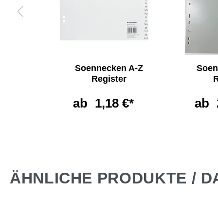
ken
Soennecken A-Z
Soen
e
Register
R
non
ab
1,18 €*
ab
*
ÄHNLICHE PRODUKTE / D