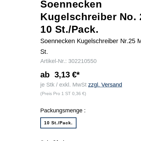
Soennecken
Kugelschreiber No. 
r
10 St./Pack.
Soennecken Kugelschreiber Nr.25 M
St.
Artikel-Nr.: 302210550
ab
3,13 €*
je Stk / exkl. MwSt
zzgl. Versand
(Preis Pro 1 ST 0,36 €)
Packungsmenge :
10 St./Pack.