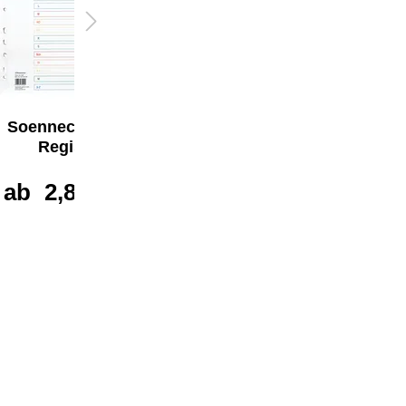
Soennecken A-Z
Soennecken A-Z
Register
Register
ab
2,87 €*
ab
1,54 €*