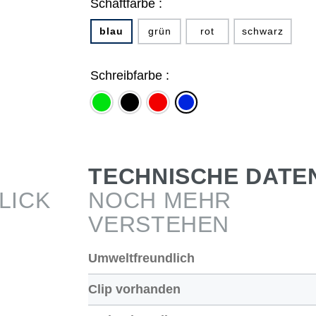
Schaftfarbe :
blau
grün
rot
schwarz
Schreibfarbe :
grün
schwarz
rot
blau
TECHNISCHE DATE
LICK
NOCH MEHR
VERSTEHEN
Umweltfreundlich
Clip vorhanden