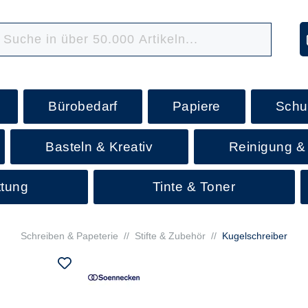
Bürobedarf
Papiere
Schu
Basteln & Kreativ
Reinigung &
ttung
Tinte & Toner
Schreiben & Papeterie
//
Stifte & Zubehör
//
Kugelschreiber