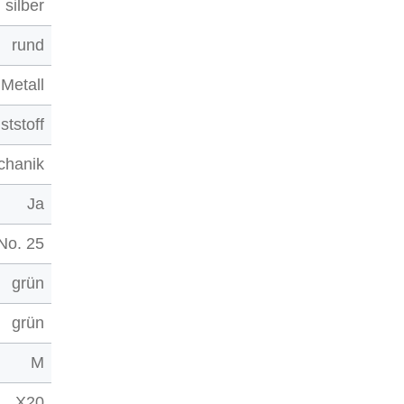
silber
rund
Metall
ststoff
chanik
Ja
No. 25
grün
grün
M
X20