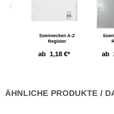
ken
Soennecken A-Z
Soen
e
Register
R
non
ab
1,18 €*
ab
*
ÄHNLICHE PRODUKTE / D