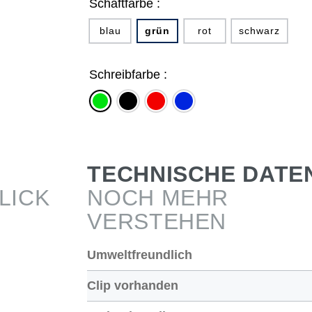
Schaftfarbe :
blau
grün
rot
schwarz
Schreibfarbe :
schwarz
rot
blau
grün
TECHNISCHE DATE
LICK
NOCH MEHR
VERSTEHEN
Umweltfreundlich
Clip vorhanden