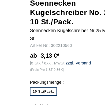
Soennecken
Kugelschreiber No. 
r
10 St./Pack.
Soennecken Kugelschreiber Nr.25 
St.
Artikel-Nr.: 302210560
ab
3,13 €*
je Stk / exkl. MwSt
zzgl. Versand
(Preis Pro 1 ST 0,36 €)
Packungsmenge :
10 St./Pack.