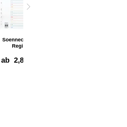
Soennecken A-Z
Soennecken A-Z
Register
Register
ab
2,87 €*
ab
1,54 €*