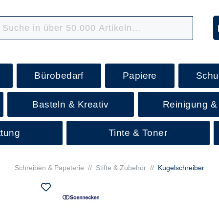
Bürobedarf
Papiere
Schu
Basteln & Kreativ
Reinigung &
ttung
Tinte & Toner
Schreiben & Papeterie
//
Stifte & Zubehör
//
Kugelschreiber