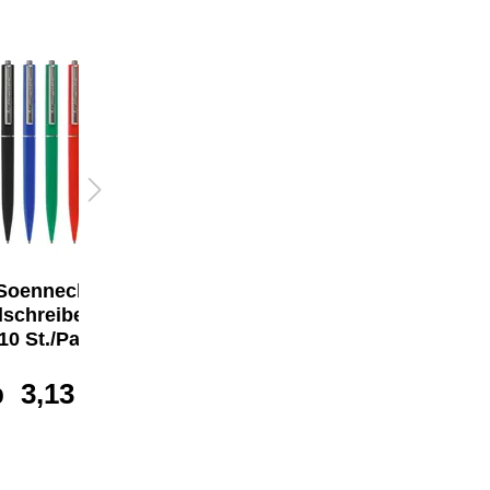
Soennecken
Soennecken
schreiber No. 25
Kugelschreiber
10 St./Pack.
No. 180
b
3,13 €*
0,65 €*